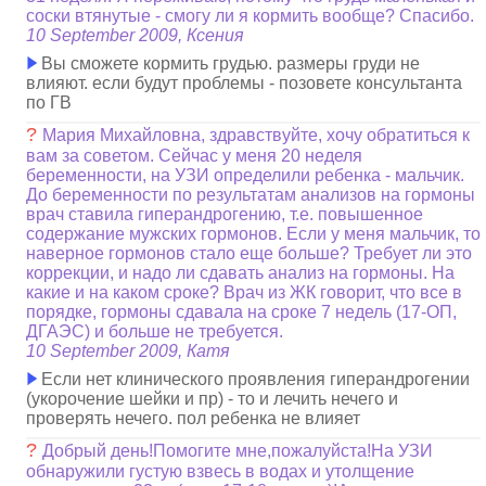
соски втянутые - смогу ли я кормить вообще? Спасибо.
10 September 2009, Ксения
Вы сможете кормить грудью. размеры груди не
влияют. если будут проблемы - позовете консультанта
по ГВ
?
Мария Михайловна, здравствуйте, хочу обратиться к
вам за советом. Сейчас у меня 20 неделя
беременности, на УЗИ определили ребенка - мальчик.
До беременности по результатам анализов на гормоны
врач ставила гиперандрогению, т.е. повышенное
содержание мужских гормонов. Если у меня мальчик, то
наверное гормонов стало еще больше? Требует ли это
коррекции, и надо ли сдавать анализ на гормоны. На
какие и на каком сроке? Врач из ЖК говорит, что все в
порядке, гормоны сдавала на сроке 7 недель (17-ОП,
ДГАЭС) и больше не требуется.
10 September 2009, Катя
Если нет клинического проявления гиперандрогении
(укорочение шейки и пр) - то и лечить нечего и
проверять нечего. пол ребенка не влияет
?
Добрый день!Помогите мне,пожалуйста!На УЗИ
обнаружили густую взвесь в водах и утолщение