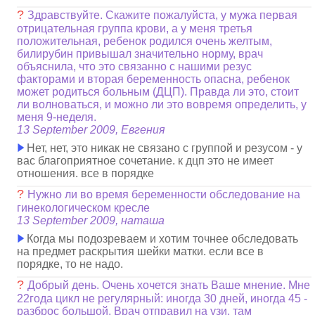
?
Здравствуйте. Скажите пожалуйста, у мужа первая
отрицательная группа крови, а у меня третья
положительная, ребенок родился очень желтым,
билирубин привышал значительно норму, врач
объяснила, что это связанно с нашими резус
факторами и вторая беременность опасна, ребенок
может родиться больным (ДЦП). Правда ли это, стоит
ли волноваться, и можно ли это вовремя определить, у
меня 9-неделя.
13 September 2009, Евгения
Нет, нет, это никак не связано с группой и резусом - у
вас благоприятное сочетание. к дцп это не имеет
отношения. все в порядке
?
Нужно ли во время беременности обследование на
гинекологическом кресле
13 September 2009, наташа
Когда мы подозреваем и хотим точнее обследовать
на предмет раскрытия шейки матки. если все в
порядке, то не надо.
?
Добрый день. Очень хочется знать Ваше мнение. Мне
22года цикл не регулярный: иногда 30 дней, иногда 45 -
разброс большой. Врач отправил на узи, там