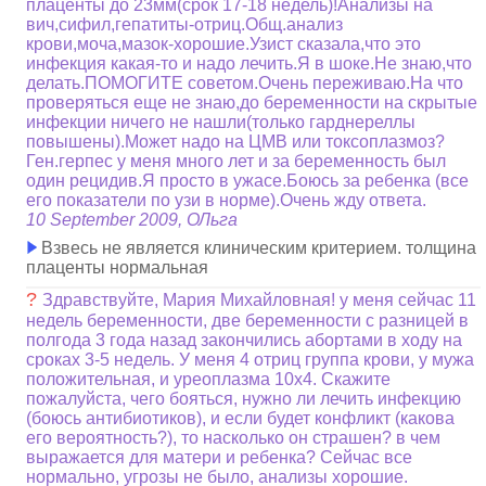
плаценты до 23мм(срок 17-18 недель)!Анализы на
вич,сифил,гепатиты-отриц.Общ.анализ
крови,моча,мазок-хорошие.Узист сказала,что это
инфекция какая-то и надо лечить.Я в шоке.Не знаю,что
делать.ПОМОГИТЕ советом.Очень переживаю.На что
проверяться еще не знаю,до беременности на скрытые
инфекции ничего не нашли(только гарднереллы
повышены).Может надо на ЦМВ или токсоплазмоз?
Ген.герпес у меня много лет и за беременность был
один рецидив.Я просто в ужасе.Боюсь за ребенка (все
его показатели по узи в норме).Очень жду ответа.
10 September 2009, ОЛьга
Взвесь не является клиническим критерием. толщина
плаценты нормальная
?
Здравствуйте, Мария Михайловная! у меня сейчас 11
недель беременности, две беременности с разницей в
полгода 3 года назад закончились абортами в ходу на
сроках 3-5 недель. У меня 4 отриц группа крови, у мужа
положительная, и уреоплазма 10х4. Скажите
пожалуйста, чего бояться, нужно ли лечить инфекцию
(боюсь антибиотиков), и если будет конфликт (какова
его вероятность?), то насколько он страшен? в чем
выражается для матери и ребенка? Сейчас все
нормально, угрозы не было, анализы хорошие.