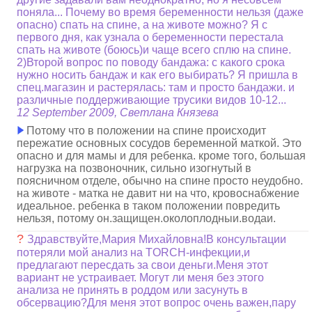
поняла... Почему во время беременности нельзя (даже
опасно) спать на спине, а на животе можно? Я с
первого дня, как узнала о беременности перестала
спать на животе (боюсь)и чаще всего сплю на спине.
2)Второй вопрос по поводу бандажа: с какого срока
нужно носить бандаж и как его выбирать? Я пришла в
спец.магазин и растерялась: там и просто бандажи. и
различные поддерживающие трусики видов 10-12...
12 September 2009, Светлана Князева
Потому что в положении на спине происходит
пережатие основных сосудов беременной маткой. Это
опасно и для мамы и для ребенка. кроме того, большая
нагрузка на позвоночник, сильно изогнутый в
поясничном отделе, обычно на спине просто неудобно.
на животе - матка не давит ни на что, кровоснабжение
идеальное. ребенка в таком положении повредить
нельзя, потому он.защищен.околоплодныи.водаи.
?
Здравствуйте,Мария Михайловна!В консультации
потеряли мой анализ на TORCH-инфекции,и
предлагают пересдать за свои деньги.Меня этот
вариант не устраивает. Могут ли меня без этого
анализа не принять в роддом или засунуть в
обсервацию?Для меня этот вопрос очень важен,пару