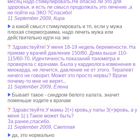
месяц надо стимулировать.Не опасно ли это для
здоровья, и есть ли смысл продолжать это лечение ,а
не пойти на ЭКО ?Спасибо!
11 September 2009, Кира
а какой смысл стимулировать и тп, если у мужа
плохая спермограмма. надо лечить мужа или
действительно идти на эко
?
Здравствуйте! У меня 18-19 недель беремености. На
приеме у врачей давление 150/80. Дома выше 110-
115/60-70. Идентичность показаний тонометра я
проверяла с врачами. Была у кардиолога-изменения в
миокарда, не лечится, давление не от этого. Терапевт
ничего не говорит. Может это просто нервы? Врачи
почему-то мне не верят...
11 September 2009, Елена
Бывает такое - синдром белого халата. значит
поменьше ходите к врачам
?
Здравствуйте.У мамы 2(+) кровь,у папы 3(+)кровь, а у
меня 1(-).Такое может быть?
За ранее,спасибо.
11 September 2009, Светлая
да, это нормально