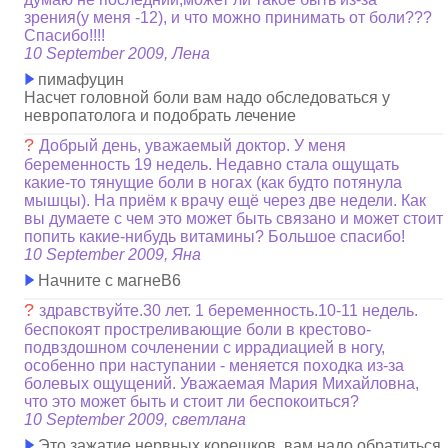
зрения(у меня -12), и что можно принимать от боли???
Спасибо!!!!
10 September 2009, Лена
пимафуцин
Насчет головной боли вам надо обследоваться у
невропатолога и подобрать лечение
?
Добрый день, уважаемый доктор. У меня
беременность 19 недель. Недавно стала ощущать
какие-то тянущие боли в ногах (как будто потянула
мышцы). На приём к врачу ещё через две недели. Как
вы думаете с чем это может быть связано и может стоит
попить какие-нибудь витамины? Большое спасибо!
10 September 2009, Яна
Начните с магнеВ6
?
здравствуйте.30 лет. 1 беременность.10-11 недель.
беспокоят простреливающие боли в крестово-
подвздошном сочленении с иррадиацией в ногу,
особенно при наступании - меняется походка из-за
болевых ощущений. Уважаемая Мария Михайловна,
что это может быть и стоит ли беспокоиться?
10 September 2009, светлана
Это зажатие нервных корешков, вам надо обратиться