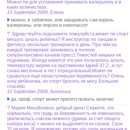
Можно ли для успокоения принимать валерьянку и в
каких количествах.
10 September 2009, Елена
можно, в таблетках. или заваривать сам корень
валерианы. или персен и новопассит
?
Здравствуйте,подскажите пожалуйста,может ли спорт
мешать зачать ребёнка? Я инструктор по танцам и
фитнесу, несколько тренировок в день. При чём на
каждой тренировке занимаюсь в полную
силу(интенсивно качаем пресс).Тяжестей никаких не
поднимаю. Иногда кажется что уже получилось зачать,
температуру меряю на протяжении 4дней-37.2...и тут
снова месячные и тест отрицательный.Может ли
срываться ещё ненаступившая беременность? Очень
хочу ребёночка, но спорт бросить не могу. Большое
спасибо
10 September 2009, Ангелина
да, проф. спорт может препятствовать зачатию
?
Мария Михайловна, добрый день! Скажите, это
нормально, что грудь за беременность не изменилась,
увеличилась совсем немного (думаю за счет общего
набора веса) + ничего не выделяется из сосков. Срок
31 неделя. Я переживаю, потому что грудь маленькая и