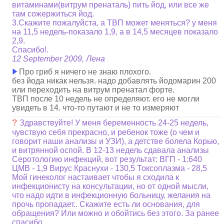
витаминами(витрум пренаталь) пить йод, или все же
там сожержиться йод.
3.Скажите пожалуйста, а ТВП может меняться? у меня
на 11,5 недель-показало 1,9, а в 14,5 месяцев показало
2,9.
Спасибо!.
12 September 2009, Лена
Про гриб я ничего не знаю плохого.
без йода никак нельзя. надо добавлять йодомарин 200
или переходить на витрум пренатал форте.
ТВП после 10 недель не определяют. его не могли
увидеть в 14. что-то путают и не то измеряют
?
Здравствуйте! У меня беременность 24-25 недель,
чувствую себя прекрасно, и ребенок тоже (о чем и
говорит наши анализы и УЗИ), а детстве болела Корью,
и витрянной оспой. В 12-13 недель сдавала анализы
Серотологию инфекций, вот результат: ВГП - 1:640
ЦМВ - 1,9 Вирус Краснухи - 130,5 Токсоплазма - 28,5
Мой гинеколог настаивает чтобы я сходила к
инфекционисту на консультации, но от одной мысли,
что надо идти в инфекционную больницу. желания на
прочь пропадает.. Скажите есть ли основания, для
обращения? Или можно и обойтись без этого. За ранее
спасибо.