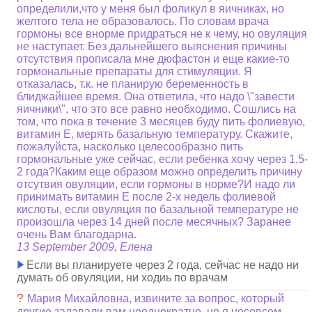
определили,что у меня был фоликул в яичниках, но
желтого тела не образовалось. По словам врача
гормоны все внорме придраться не к чему, но овуляция
не наступает. Без дальнейшего выяснения причины
отсутствия прописала мне дюфастон и еще какие-то
гормональные препараты для стимуляции. Я
отказалась, т.к. не планирую беременность в
блиджайшее время. Она ответила, что надо \"завести
яичники\", что это все равно необходимо. Сошлись на
том, что пока в течение 3 месяцев буду пить фолиевую,
витамин Е, мерять базальную температуру. Скажите,
пожалуйста, насколько целесообразно пить
гормональные уже сейчас, если ребенка хочу через 1,5-
2 года?Каким еще образом можно определить причину
отсутвия овуляции, если гормоны в норме?И надо ли
принимать витамин Е после 2-х недель фолиевой
кислоты, если овуляция по базальной температуре не
произошла через 14 дней после месячных? Заранее
очень Вам благодарна.
13 September 2009, Елена
Если вы планируете через 2 года, сейчас не надо ни
думать об овуляции, ни ходиь по врачам
?
Мария Михайловна, извините за вопрос, который
другие задавали вам неоднократно, но я несовсем