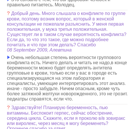
правильно питаетесь. Молодец.
?
Добрый день. Много слышала о конфликте по группе
крови, поэтому возник вопрос, который в женской
консультации не пожелали разъяснить. У меня первая
положительная, у мужа третья положительная.
Существует ли в таком случае вероятность конфликта?
Если да, то что это такое, где можно подробнее
почитать и что при этом делать? Спасибо
08 September 2009, Алевтина
Очень небольшая степень вероятности группового
конфликта есть. Ничего делать и читать не надо,в конце
беременности можно будет определять антитела
групповые в крови, только если у вас в городе есть
специализирующаяся на этом лаборатория и
специалисты, умеющие интерпретировать этот анализ.
иначе - просто забудьте. Ничем опасным, кроме чуть
более затяжной желтухи новорожденного, это не грозит.
педиатры справятся, если что.
?
Здравствуйте! Планирую беременность, пью
витамины. Беспокоит герпес, сейчас обострение,
середина цикла. Скажите, если я проколю в/в зовиракс
или виролекс, через месяц я могу беременеть?
Огромное спасибо за ответ.