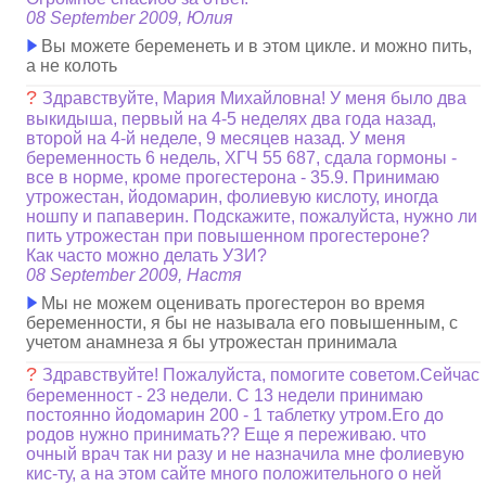
08 September 2009, Юлия
Вы можете беременеть и в этом цикле. и можно пить,
а не колоть
?
Здравствуйте, Мария Михайловна! У меня было два
выкидыша, первый на 4-5 неделях два года назад,
второй на 4-й неделе, 9 месяцев назад. У меня
беременность 6 недель, ХГЧ 55 687, сдала гормоны -
все в норме, кроме прогестерона - 35.9. Принимаю
утрожестан, йодомарин, фолиевую кислоту, иногда
ношпу и папаверин. Подскажите, пожалуйста, нужно ли
пить утрожестан при повышенном прогестероне?
Как часто можно делать УЗИ?
08 September 2009, Настя
Мы не можем оценивать прогестерон во время
беременности, я бы не называла его повышенным, с
учетом анамнеза я бы утрожестан принимала
?
Здравствуйте! Пожалуйста, помогите советом.Сейчас
беременност - 23 недели. С 13 недели принимаю
постоянно йодомарин 200 - 1 таблетку утром.Его до
родов нужно принимать?? Еще я переживаю. что
очный врач так ни разу и не назначила мне фолиевую
кис-ту, а на этом сайте много положительного о ней