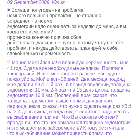
09 September 2009, Юлия
Больше полугода - не проблема
немного повышен пролактин -не страшно
эстрадиол - в норме
эндометрий надо оценивать за неделю до менс, а вы
когда его измеряли?
прогинова конечно причина сбоя
действовать дальше не нужно, потому что у вас нет
проблем, и некуда действовать. планируйте себе
спокойненько беременность
?
Мария Михайловна! я планирую беременность. мне
41 год. Сдала все необходимые анализы. Посетила
трех врачей. И все мне говорят разное. Рассудите,
пожалуйста. Мой цикл - 26 дней. Два месяца подряд
мне делали УЗИ. 1-й раз - в период овуляции, толщина
эндометрия 11 мм, 2-й раз - на 15 день цикла, толщина
эндометрия 16,8 мм. Последний врач сказал, что
толщина эндометрия выше нормы для данного
периода цикла, сказал, что нужно сделать еще раз УЗИ
на 3-4 день цикла, и тогда будет понятно - надо делать
выскабливание или нет. Что Вы скажете об этом?
правда ли, что это ненормальная толщина эндометрия
и это мешает мне забеременеть? К тому эе я читала,
что выскабливание может привести к тому, что