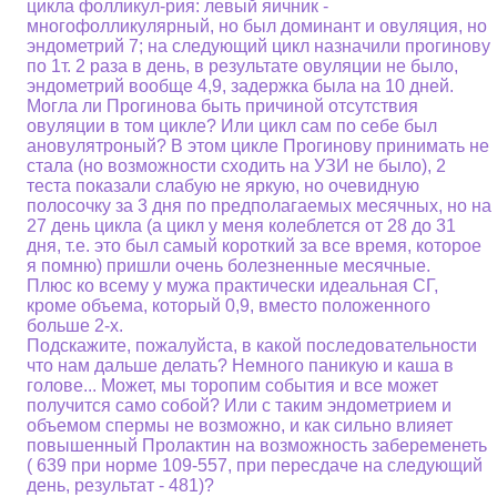
цикла фолликул-рия: левый яичник -
многофолликулярный, но был доминант и овуляция, но
эндометрий 7; на следующий цикл назначили прогинову
по 1т. 2 раза в день, в результате овуляции не было,
эндометрий вообще 4,9, задержка была на 10 дней.
Могла ли Прогинова быть причиной отсутствия
овуляции в том цикле? Или цикл сам по себе был
ановулятроный? В этом цикле Прогинову принимать не
стала (но возможности сходить на УЗИ не было), 2
теста показали слабую не яркую, но очевидную
полосочку за 3 дня по предполагаемых месячных, но на
27 день цикла (а цикл у меня колеблется от 28 до 31
дня, т.е. это был самый короткий за все время, которое
я помню) пришли очень болезненные месячные.
Плюс ко всему у мужа практически идеальная СГ,
кроме объема, который 0,9, вместо положенного
больше 2-х.
Подскажите, пожалуйста, в какой последовательности
что нам дальше делать? Немного паникую и каша в
голове... Может, мы торопим события и все может
получится само собой? Или с таким эндометрием и
объемом спермы не возможно, и как сильно влияет
повышенный Пролактин на возможность забеременеть
( 639 при норме 109-557, при пересдаче на следующий
день, результат - 481)?