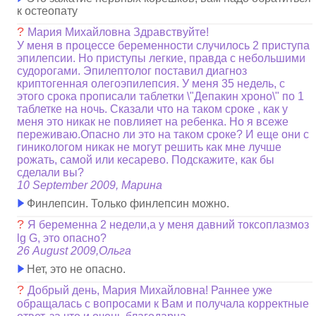
к остеопату
?
Мария Михайловна Здравствуйте!
У меня в процессе беременности случилось 2 приступа
эпилепсии. Но приступы легкие, правда с небольшими
судорогами. Эпилептолог поставил диагноз
криптогенная олегоэпилепсия. У меня 35 недель, с
этого срока прописали таблетки \"Депакин хроно\" по 1
таблетке на ночь. Сказали что на таком сроке , как у
меня это никак не повлияет на ребенка. Но я всеже
переживаю.Опасно ли это на таком сроке? И еще они с
гиникологом никак не могут решить как мне лучше
рожать, самой или кесарево. Подскажите, как бы
сделали вы?
10 September 2009, Марина
Финлепсин. Только финлепсин можно.
?
Я беременна 2 недели,а у меня давний токсоплазмоз
lg G, это опасно?
26 August 2009,Ольга
Нет, это не опасно.
?
Добрый день, Мария Михайловна! Раннее уже
обращалась с вопросами к Вам и получала корректные