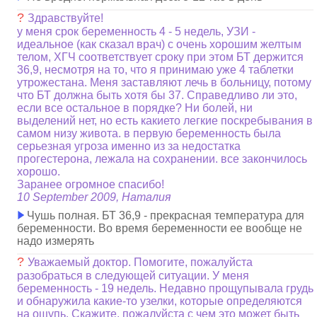
?
Здравствуйте!
у меня срок беременность 4 - 5 недель, УЗИ -
идеальное (как сказал врач) с очень хорошим желтым
телом, ХГЧ соответствует сроку при этом БТ держится
36,9, несмотря на то, что я принимаю уже 4 таблетки
утрожестана. Меня заставляют лечь в больницу, потому
что БТ должна быть хотя бы 37. Справедливо ли это,
если все остальное в порядке? Ни болей, ни
выделений нет, но есть какието легкие поскребывания в
самом низу живота. в первую беременность была
серьезная угроза именно из за недостатка
прогестерона, лежала на сохранении. все закончилось
хорошо.
Заранее огромное спасибо!
10 September 2009, Наталия
Чушь полная. БТ 36,9 - прекрасная температура для
беременности. Во время беременности ее вообще не
надо измерять
?
Уважаемый доктор. Помогите, пожалуйста
разобраться в следующей ситуации. У меня
беременность - 19 недель. Недавно прощупывала грудь
и обнаружила какие-то узелки, которые определяются
на ощупь. Скажите, пожалуйста с чем это может быть