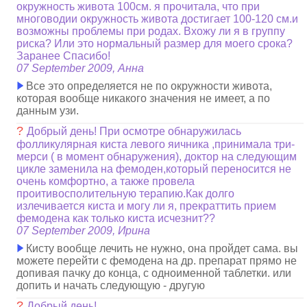
окружность живота 100см. я прочитала, что при
многоводии окружность живота достигает 100-120 см.и
возможны проблемы при родах. Вхожу ли я в группу
риска? Или это нормальный размер для моего срока?
Заранее Спасибо!
07 September 2009, Анна
Все это определяется не по окружности живота,
которая вообще никакого значения не имеет, а по
данным узи.
?
Добрый день! При осмотре обнаружилась
фолликулярная киста левого яичника ,принимала три-
мерси ( в момент обнаружения), доктор на следующим
цикле заменила на фемоден,который переносится не
очень комфортно, а также провела
проитивосполительную терапию.Как долго
излечивается киста и могу ли я, прекраттить прием
фемодена как только киста исчезнит??
07 September 2009, Ирина
Кисту вообще лечить не нужно, она пройдет сама. вы
можете перейти с фемодена на др. препарат прямо не
допивая пачку до конца, с одноименной таблетки. или
допить и начать следующую - другую
?
Добрый день!