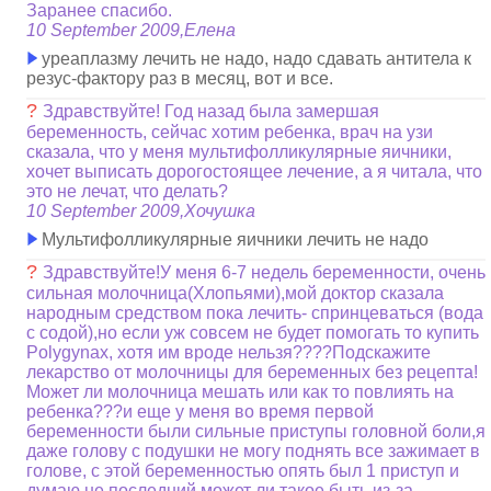
Заранее спасибо.
10 September 2009,Елена
уреаплазму лечить не надо, надо сдавать антитела к
резус-фактору раз в месяц, вот и все.
?
Здравствуйте! Год назад была замершая
беременность, сейчас хотим ребенка, врач на узи
сказала, что у меня мультифолликулярные яичники,
хочет выписать дорогостоящее лечение, а я читала, что
это не лечат, что делать?
10 September 2009,Хочушка
Мультифолликулярные яичники лечить не надо
?
Здравствуйте!У меня 6-7 недель беременности, очень
сильная молочница(Хлопьями),мой доктор сказала
народным средством пока лечить- спринцеваться (вода
с содой),но если уж совсем не будет помогать то купить
Polygynax, хотя им вроде нельзя????Подскажите
лекарство от молочницы для беременных без рецепта!
Может ли молочница мешать или как то повлиять на
ребенка???и еще у меня во время первой
беременности были сильные приступы головной боли,я
даже голову с подушки не могу поднять все зажимает в
голове, с этой беременностью опять был 1 приступ и
думаю не последний,может ли такое быть из-за