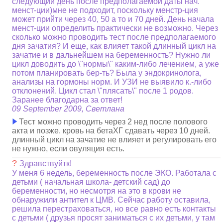
следующий день после предполагаемой даты нач.
менст-ции)мне не подходит, поскольку менстр-ция
может прийти через 40, 50 а то и 70 дней. День начала
менст-ции определить практически не возможно. Через
сколько можно проводить тест после предполагаемого
дня зачатия? И еще, как влияет такой длинный цикл на
зачатие и в дальнейшем на беременность? Нужно ли
цикл доводить до \"нормы\" каким-либо лечением, а уже
потом планировать бер-ть? Была у эндокринолога,
анализы на гормоны норм. И УЗИ не выявило к.-либо
отклонений. Цикл стал \"плясать\" после 1 родов.
Заранее благодарна за ответ!
09 September 2009, Светлана
Тест можно проводить через 2 нед после полового
акта и позже. кровь на бетаХГ сдавать через 10 дней.
длинный цикл на зачатие не влияет и регулировать его
не нужно, если овуляция есть.
?
Здравствуйтк!
У меня 6 недель, беременность после ЭКО. Работала с
детьми ( начальная школа- детский сад) до
беременности, но несмотря на это в крови не
обнаружили антител к ЦМВ. Сейчас работу оставила,
решила перестраховаться, но все равно есть контакты
с детьми ( друзья просят заниматься с их детьми, у там