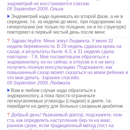
эндометрий не восстановится совсем.
09 September 2009, Ольга
Эндометрий надо оценивать во второй фазе, а не в
середине, т.е. за неделю до менс. при подозрении на
гиперплазию (не только по толщине, но и по структуре)
повторяют в первый чистый день после менс
?
Здравствуйте. Меня зовут Людмила. У меня 32
недели беременности. В 29 недель сдавала кровь на
сахар, и результаты были -6.3; в 31 неделю сдала
повторно - 7.8. Мне посоветовали обратиться к
эндокринологу, но он сейчас в отпуске и я не могу
получить полную консультацию. Подскажите, как
повышенный сахар может сказаться на моем ребенке и
что мне делать. Заранее спасибо.
09 September 2009, Людмила
Вам в любом случае надо обратиться к
эндокринологу, а пока просто ограничьте
легкоусвояемые углеводы (сладкое) в диете, т.е.
перейдите на диету для больных сахарным диабетом
?
Добрый день! Уважаемый доктор, подскажите, пож-
ста, как определить наступление бер-ти на макс.
раннем сроке, если традиционный метод (тест на