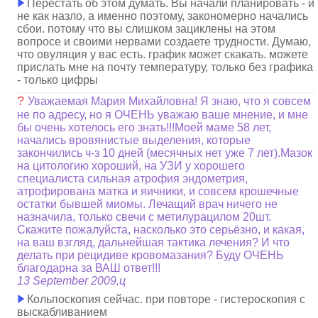
Перестать об этом думать. Вы начали планировать - и
не как назло, а именно поэтому, закономерно начались
сбои. потому что вы слишком зациклены на этом
вопросе и своими нервами создаете трудности. Думаю,
что овуляция у вас есть. график может скакать. можете
прислать мне на почту температуру, только без графика
- только цифры
?
Уважаемая Мария Михайловна! Я знаю, что я совсем
не по адресу, но я ОЧЕНЬ уважаю ваше мнение, и мне
бы очень хотелось его знать!!!Моей маме 58 лет,
начались вровянистые выделения, которые
закончились ч-з 10 дней (месячных нет уже 7 лет).Мазок
на цитологию хороший, на УЗИ у хорошего
специалиста сильная атрофия эндометрия,
атрофирована матка и яичники, и совсем крошечные
остатки бывшей миомы. Лечащий врач ничего не
назначила, только свечи с метилурацилом 20шт.
Скажите пожалуйста, насколько это серьёзно, и какая,
на ваш взгляд, дальнейшая тактика лечения? И что
делать при рецидиве кровомазания? Буду ОЧЕНЬ
благодарна за ВАШ ответ!!!
13 September 2009,ц
Кольпоскопия сейчас. при повторе - гистероскопия с
выскабливанием