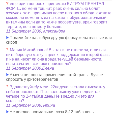
?
еще один вопрос я принимаю ВИТРУМ ПРЕНТАЛ
ФОРТЕ, но меня тошнит, рвет, очень сильно болит
желудок, хотя принимаю после плотного обеда. скажите
можно ли поменять их на какие- нибудь жевательный
витамины если да то какие посоветуете. врач говорит
терпите, но я не могу больше.
11 September 2009, александра
Поменяйте на любую другую форму:жевательные или
сироп
?
Мария Михайловна! Вы так и не ответили, стоит ли
пить боровую матку в целях поддержания второй фазы
и не на несет ли она вреда текущей беременности,
если зачатие все таки произошло?
11 September 2009,Елена
У меня нет опыта применения этой травы. Лучше
спросить у фитотерапевтов
?
Здравствуйте!у меня 22неделе, я стала отмечать у
себя нервозность.Пью валерьянку уже недели так
четыре по 2-4табл.в день.Не вредно ли это для
малыша?
11 September 2009, Ирина
Не вредно. нормальная доза 8-12 таб в день