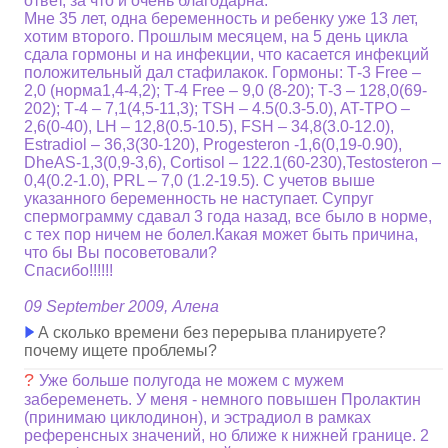
ответ, за что и очень благодарна.
Мне 35 лет, одна беременность и ребенку уже 13 лет,
хотим второго. Прошлым месяцем, на 5 день цикла
сдала гормоны и на инфекции, что касается инфекций
положительный дал стафилакок. Гормоны: Т-3 Free –
2,0 (норма1,4-4,2); Т-4 Free – 9,0 (8-20); Т-3 – 128,0(69-
202); Т-4 – 7,1(4,5-11,3); TSH – 4.5(0.3-5.0), AT-TPO –
2,6(0-40), LH – 12,8(0.5-10.5), FSH – 34,8(3.0-12.0),
Estradiol – 36,3(30-120), Progesteron -1,6(0,19-0.90),
DheAS-1,3(0,9-3,6), Cortisol – 122.1(60-230),Testosteron –
0,4(0.2-1.0), PRL – 7,0 (1.2-19.5). С учетов выше
указанного беременность не наступает. Супруг
спермограмму сдавал 3 года назад, все было в норме,
с тех пор ничем не болел.Какая может быть причина,
что бы Вы посоветовали?
Спасибо!!!!!!
09 September 2009, Алена
А сколько времени без перерыва планируете?
почему ищете проблемы?
?
Уже больше полугода не можем с мужем
забеременеть. У меня - немного повышен Пролактин
(принимаю циклодинон), и эстрадиол в рамках
референсных значений, но ближе к нижней границе. 2