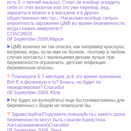
есть 2- х летний малыш). Стоит ли вообще оградить
себя от этих визитов или это уже перебор, вед,
заразиться можно и в магазине и в других
общественных местах... Насколько вообще сильна
вероятность заражения ЦМВ во время беременности,
когда снижен иммунитет?
СПАСИБО!
08 September 2009,Мария
ЦМВ конечно не так опасен, как например краснуха,
ветрянка, корь, если ими не болели.. поэтому в любом
случае контакты с маленькими детьми лучше при
беременности ограничить. детские инфекции
беременным опасны.
?
Планируем Б 5 месяцев, всё это время принимаю
Вит Е и фолиевую к-ту? Боюсь, не будет ли
передозировки? Спасибо!
08 September 2009, Юля
Не будет, не волнуйтесь! еще бы поливитамины для
беременных с йодом не помешали бы
?
Здравствуйте!Подскажте,пожалуйста,с какого срока
беременности могут быть схватки Брекстона-
Хигса(окаменения)Спасибо!
08 September 2009, Лена