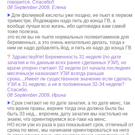
говорится. Спасибо!!
08 September 2009, Елена
Для фолиевой кислоты уже поздно, ее пьют в первом
триместре. Йодомарин надо пить до конца ГВ, а
вообще лучше всю жизнь, ибо щитовидка вам самой
тоже полезна.
это если вы не пьете нормальных поливитаминов для
беременных, а это очень желательно делать, тогда к
ним не надо добавлять йод, и пить их надо до конца ГВ
?
Здравствуйте! Беременность 31 неделя (по дате
зачатия и по данным всех ранее сделанных УЗИ), но
врачи упорно считают 32 недели (от начала последних
месячных)и назначают УЗИ всегда раньше
срока....Имеет ли существенное значение если сделать
УЗИ в 31 неделю, а не в положенные 32-34 недели?
Спасибо.
08 September 2009, Ирина
Срок считают не по дате зачатия, а по дате менс, так
что врачи правы, вернее тогда она должна была бы
быть 33 нед... впрочем, дату зачатия мы настолько не
знаем, что ориентируемся все-таки на менс.
НО если узи из раза в раз показывает срок, отличный от
срока по менс, мы начинаем ориентироваться на него