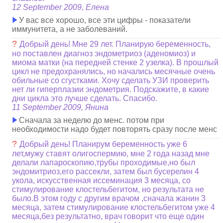
12 September 2009, Елена
У вас все хорошо, все эти цифры - показатели
иммунитета, а не заболеваний.
?
Добрый день! Мне 29 лет. Планирую беременность,
но поставлен диагноз эндометриоз (аденомиоз) и
миома матки (на передней стенке 2 узелка). В прошлый
цикл не предохранялись, но начались месячные очень
обильные со сгустками. Хочу сделать УЗИ проверить
нет ли гиперплазии эндометрия. Подскажите, в какие
дни цикла это лучше сделать. Спасибо.
11 September 2009, Янина
Сначала за неделю до менс. потом при
необходимости надо будет повторять сразу после менс
?
Добрый день! Планирум беременность уже 6
лет,мужу ставят олигоспермию, мне 2 года назад мне
делали лапароскопию,трубы проходимые,но был
эндомитриоз,его рассекли, затем был бусерелин 4
укола, искусственная иссеминация 3 месяца, со
стимулирование клостельбегитом, но результата не
было.В этом году с другим врачом ,сначала жанин 3
месяца, затем стимулирование клостельбегитом уже 4
месяца,без результатно, врач говорит что еще один