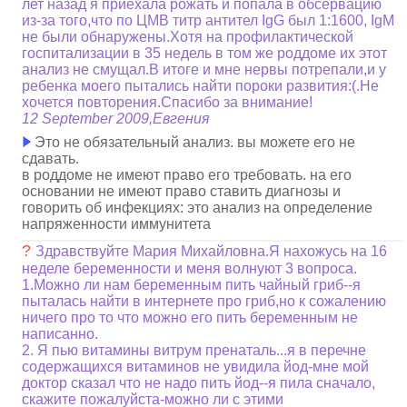
лет назад я приехала рожать и попала в обсервацию
из-за того,что по ЦМВ титр антител IgG был 1:1600, IgM
не были обнаружены.Хотя на профилактической
госпитализации в 35 недель в том же роддоме их этот
анализ не смущал.В итоге и мне нервы потрепали,и у
ребенка моего пытались найти пороки развития:(.Не
хочется повторения.Спасибо за внимание!
12 September 2009,Евгения
Это не обязательный анализ. вы можете его не
сдавать.
в роддоме не имеют право его требовать. на его
основании не имеют право ставить диагнозы и
говорить об инфекциях: это анализ на определение
напряженности иммунитета
?
Здравствуйте Мария Михайловна.Я нахожусь на 16
неделе беременности и меня волнуют 3 вопроса.
1.Можно ли нам беременным пить чайный гриб--я
пыталась найти в интернете про гриб,но к сожалению
ничего про то что можно его пить беременным не
написанно.
2. Я пью витамины витрум пренаталь...я в перечне
содержащихся витаминов не увидила йод-мне мой
доктор сказал что не надо пить йод--я пила сначало,
скажите пожалуйста-можно ли с этими