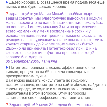
Да,это хорошо. В оставшееся время поднимется еще
выше, и все будет совсем хорошо
?
здравствуйте ув.Мария Михайловна!благодаря
вашим советам ,мы благополучно выносили и родили
малыша.если это по вашей части,ответьте пожалуйста
на вопросы:1)моему малышу 3 м. и на протяжении
всего кормления у меня восполённые соски и у
основания появляются трещины,мамолог сказала,что
реакция на слюну,никакие мази не помагают,а кормить
хочется,старших до 2 кормила,не знаю как быть?
2)можно ли применять Патентекс-овал при ГВ,и на
сколько он эффективен(читала про него всякое)?
заранее благодарна.
08 September 2009, Татьяна
Патентекс принимать можно, эффективен он не
сильно, процентов на 65, но если совмещать с
презервативом- лучше.
Вам нужно вызвать консультанта по грудному
вскармливанию, посмотрите на сайте akev.ru, найдите в
своем городе, не ходите к маммологам и прочим
шарлатанам в этом вопросе. Этим вопросом
занимаются свои профессионалы - идите к ним.
?
Здравствуйте! У меня 36 неделя беременности