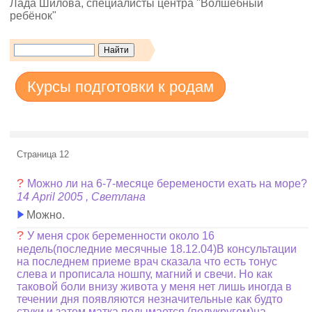
Лада Шилова, специалисты центра "Волшебный
ребёнок"
Курсы подготовки к родам
Страница 12
?
Можно ли на 6-7-месяце беремености ехать на море?
14 April 2005 , Светлана
Можно.
?
У меня срок беременности около 16
недель(последние месячные 18.12.04)В консультации
на последнем приеме врач сказала что есть тонус
слева и прописала ношпу, магний и свечи. Но как
таковой боли внизу живота у меня нет лишь иногда в
течении дня появляются незначительные как будто
стуки и затем матка подымается (полукругом)на