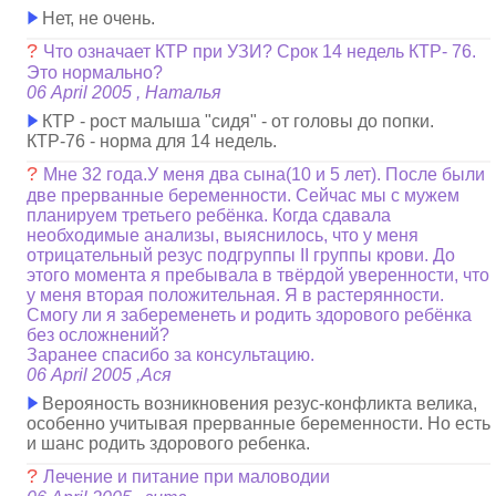
Нет, не очень.
?
Что означает КТР при УЗИ? Срок 14 недель КТР- 76.
Это нормально?
06 April 2005 , Наталья
КТР - рост малыша "сидя" - от головы до попки.
КТР-76 - норма для 14 недель.
?
Мне 32 года.У меня два сына(10 и 5 лет). После были
две прерванные беременности. Сейчас мы с мужем
планируем третьего ребёнка. Когда сдавала
необходимые анализы, выяснилось, что у меня
отрицательный резус подгруппы II группы крови. До
этого момента я пребывала в твёрдой уверенности, что
у меня вторая положительная. Я в растерянности.
Смогу ли я забеременеть и родить здорового ребёнка
без осложнений?
Заранее спасибо за консультацию.
06 April 2005 ,Ася
Верояность возникновения резус-конфликта велика,
особенно учитывая прерванные беременности. Но есть
и шанс родить здорового ребенка.
?
Лечение и питание при маловодии