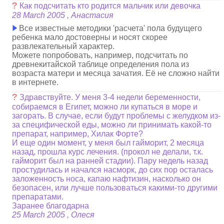
?
Как подсчитать кто родится мальчик или девочка
28 March 2005 , Анастасия
Все известные методики 'расчета' пола будущего
ребенка мало достоверны и носят скорее
развлекательный характер.
Можете попробовать, например, подсчитать по
древнекитайской таблице определения пола из
возраста матери и месяца зачатия. Её не сложно найти
в интернете.
?
Здравствуйте. У меня 3-4 недели беременности,
собираемся в Египет, можно ли купаться в море и
загорать. В случае, если будут проблемы с желудком из-
за специфической еды, можно ли принимать какой-то
препарат, например, Хилак Форте?
И еще один момент, у меня был гайморит, 2 месяца
назад, прошла курс лечения. (прокол не делали, т.к.
гайморит был на ранней стадии). Пару недель назад
простудилась и начался насморк, до сих пор осталась
заложенность носа, капаю нафтизин, насколько он
безопасен, или лучше пользоваться какими-то другими
препаратами.
Заранее благодарна
25 March 2005 , Олеся