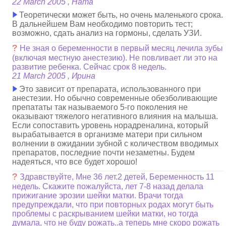
22 March 2005 , Ната
Теоретически может быть, но очень маленького срока.
В дальнейшем Вам необходимо повторить тест;
возможно, сдать анализ на гормоны, сделать УЗИ.
?
Не зная о беременности в первый месяц лечила зубы
(включая местную анестезию). Не повливает ли это на
развитие ребенка. Сейчас срок 8 недель.
21 March 2005 , Ирина
Это зависит от препарата, использованного при
анестезии. Но обычно современные обезболивающие
препататы так называемого 5-го поколения не
оказывают тяжелого негативного влияния на малыша.
Если сопоставить уровень норадреналина, который
вырабатывается в организме матери при сильном
волнении в ожидании зубной с количеством вводимых
препаратов, последние почти незаметны. Будем
надеяться, что все будет хорошо!
?
Здравствуйте, Мне 36 лет.2 детей, Беременность 11
недель. Скажите пожалуйста, лет 7-8 назад делала
прижигание эрозии шейки матки. Врачи тогда
предупреждали, что при повторных родах могут быть
проблемы с раскрыванием шейки матки, но тогда
думала, что не буду рожать..а теперь мне скоро рожать