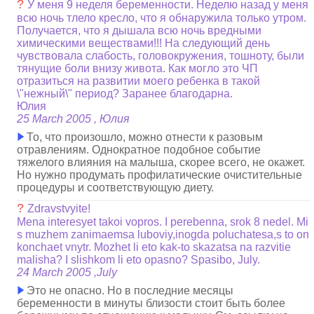
?
У меня 9 неделя беременности. Неделю назад у меня
всю ночь тлело кресло, что я обнаружила только утром.
Получается, что я дышала всю ночь вредными
химическими веществами!!! На следующий день
чувствовала слабость, головокружения, тошноту, были
тянущие боли внизу живота. Как могло это ЧП
отразиться на развитии моего ребенка в такой
\"нежный\" период? Заранее благодарна.
Юлия
25 March 2005 , Юлия
То, что произошло, можно отнести к разовым
отравлениям. Однократное подобное событие
тяжелого влияния на малыша, скорее всего, не окажет.
Но нужно продумать профилатические очистительные
процедуры и соответствующую диету.
?
Zdravstvyite!
Mena interesyet takoi vopros. I perebenna, srok 8 nedel. Mi
s muzhem zanimaemsa luboviy,inogda poluchatesa,s to on
konchaet vnytr. Mozhet li eto kak-to skazatsa na razvitie
malisha? I slishkom li eto opasno? Spasibo, July.
24 March 2005 ,July
Это не опасно. Но в последние месяцы
беременности в минуты близости стоит быть более