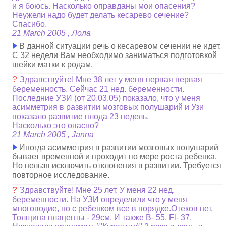
и я боюсь. Насколько оправданы мои опасения?
Неужели надо будет делать кесарево сечение?
Спасибо.
21 March 2005 , Лола
В данной ситуации речь о кесаревом сечении не идет.
С 32 недели Вам необходимо заниматься подготовкой
шейки матки к родам.
?
Здравствуйте! Мне 38 лет у меня первая первая
беременность. Сейчас 21 нед. беременности.
Последние УЗИ (от 20.03.05) показало, что у меня
асимметрия в развитии мозговых полушарий и Узи
показало развитие плода 23 недель.
Насколько это опасно?
21 March 2005 , Janna
Иногда асимметрия в развитии мозговых полушарий
бывает временной и проходит по мере роста ребенка.
Но нельзя исключить отклонения в развитии. Требуется
повторное исследование.
?
Здравствуйте! Мне 25 лет. У меня 22 нед.
беременности. На УЗИ определили что у меня
многоводие, но с ребенком все в порядке.Отеков нет.
Толщина плаценты - 29см. И также B- 55, Fl- 37.