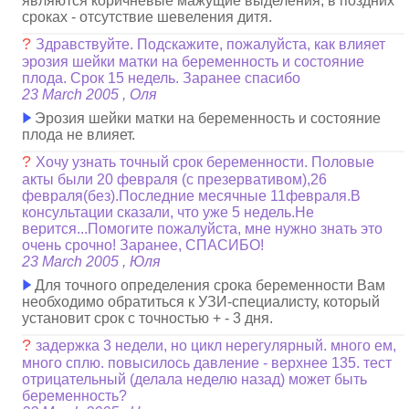
являются коричневые мажущие выделения, в поздних
сроках - отсутствие шевеления дитя.
?
Здравствуйте. Подскажите, пожалуйста, как влияет
эрозия шейки матки на беременность и состояние
плода. Срок 15 недель. Заранее спасибо
23 March 2005 , Оля
Эрозия шейки матки на беременность и состояние
плода не влияет.
?
Хочу узнать точный срок беременности. Половые
акты были 20 февраля (с презервативом),26
февраля(без).Последние месячные 11февраля.В
консультации сказали, что уже 5 недель.Не
верится...Помогите пожалуйста, мне нужно знать это
очень срочно! Заранее, СПАСИБО!
23 March 2005 , Юля
Для точного определения срока беременности Вам
необходимо обратиться к УЗИ-специалисту, который
установит срок с точностью + - 3 дня.
?
задержка 3 недели, но цикл нерегулярный. много ем,
много сплю. повысилось давление - верхнее 135. тест
отрицательный (делала неделю назад) может быть
беременность?