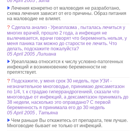
06 April 2005 , зита
Лечения конкретно от маловодия не разработано,
схема лечения зависит от его причины. Образ питания
на маловодие не влияет.
?
Сделала анализ - Уреаплазма , пыталась лечиться у
многих врачей, прошло 2 года, а инфекция не
вылечивается, врачи говорят что беременить нельзя, у
меня паника так можно до старости ее лечить. Что
делать, подскажите пожалуйста?
05 April 2005 ,Лилиана
Уреаплазма относится к числу условно-патогенных
инфекций и возникновению беременности не
препятствует.
?
Подскажите, у меня срок 30 недель, при УЗИ -
незначительное многоводье, принимаю дексаметазон
по 1/4, т. к страдаю гиперрандрогенией, сказали что
многоводье от инфекций, а дексаметазон принимать до
38 недели, насколько это оправдано? С первой
беременность я принимала его до 30 недель
05 April 2005 , Татьяна
Чем раньше Вы откажетесь от препарата, тем лучше.
Многоводие бывает не только от инфекций.