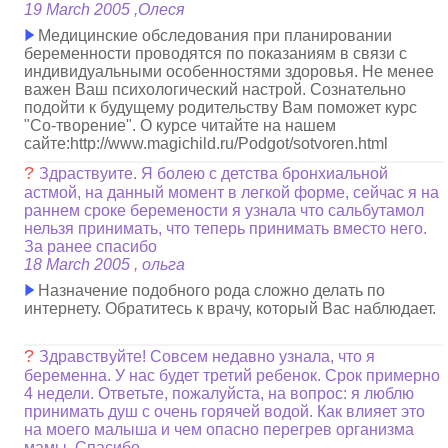
19 March 2005 ,Олеся
Медицинские обследования при планировании
беременности проводятся по показаниям в связи с
индивидуальными особенностями здоровья. Не менее
важен Ваш психологический настрой. Сознательно
подойти к будущему родительству Вам поможет курс
"Со-творение". О курсе читайте на нашем
сайте:http://www.magichild.ru/Podgot/sotvoren.html
?
Здраствуите. Я болею с детства бронхиальной
астмой, на данный момент в легкой форме, сейчас я на
раннем сроке беремености я узнала что сальбутамол
нельзя принимать, что теперь принимать вместо него.
За ранее спасибо
18 March 2005 , ольга
Назначение подобного рода сложно делать по
интернету. Обратитесь к врачу, который Вас наблюдает.
?
Здравствуйте! Совсем недавно узнала, что я
беременна. У нас будет третий ребенок. Срок примерно
4 недели. Ответьте, пожалуйста, на вопрос: я люблю
принимать душ с очень горячей водой. Как влияет это
на моего малыша и чем опасно перегрев организма
мамы. Спасибо.