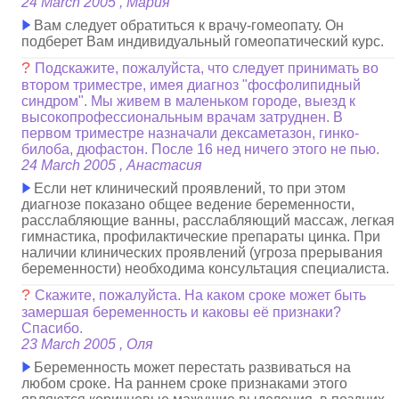
24 March 2005 , Мария
Вам следует обратиться к врачу-гомеопату. Он
подберет Вам индивидуальный гомеопатический курс.
?
Подскажите, пожалуйста, что следует принимать во
втором триместре, имея диагноз "фосфолипидный
синдром". Мы живем в маленьком городе, выезд к
высокопрофессиональным врачам затруднен. В
первом триместре назначали дексаметазон, гинко-
билоба, дюфастон. После 16 нед ничего этого не пью.
24 March 2005 , Анастасия
Если нет клинический проявлений, то при этом
диагнозе показано общее ведение беременности,
расслабляющие ванны, расслабляющий массаж, легкая
гимнастика, профилактические препараты цинка. При
наличии клинических проявлений (угроза прерывания
беременности) необходима консультация специалиста.
?
Скажите, пожалуйста. На каком сроке может быть
замершая беременность и каковы её признаки?
Спасибо.
23 March 2005 , Оля
Беременность может перестать развиваться на
любом сроке. На раннем сроке признаками этого