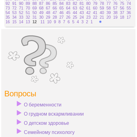
92
91
90
89
88
87
86
85
84
83
82
81
80
79
78
77
76
75
74
73
72
71
70
69
68
67
66
65
64
63
62
61
60
59
58
57
56
55
54
53
52
51
50
49
48
47
46
45
44
43
42
41
40
39
38
37
36
35
34
33
32
31
30
29
28
27
26
25
24
23
22
21
20
19
18
17
16
15
14
13
12
11
10
9
8
7
6
5
4
3
2
1
Вопросы
О беременности
О грудном вскармливании
О детском здоровье
Семейному психологу