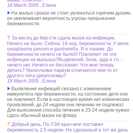
18 March 2005 , Елена
На малых сроках не стоит увлекаться горячим душем,
он увеличивает вероятность угрозы прерывания
беременности.
?
За месяц до бер-сти сдала мазок на инфекции.
Ничего не было. Сейчас 19 нед. беременности. У меня
ureaplasma parvum и gardnerella. Я в панике. До
беременности ничего не было!!! Повлияют ли эти
инфекции на малыша?Выделений, боли, зуда и т.п. -
ничего нет. Ничего не беспокоит. Что мне теперь
делать? Уреаплазма парвум отличается чем-то от
другого типа уреаплазмы?
18 March 2005 , Елена
Выявление инфекций связано с изменением
иммунитета при беременности, на состояние дитя они
не повлияют. Если в настоящее время нет клинических
проявлений, до 24 недели они лечению не подлежат.
Для выяснения способа лечения в 23-24 недели нужно
сдать обычный мазок на флору
?
Добрый день. По УЗИ врач мне поставил
беременность 2,5 недели. Но сделанный в тот же день