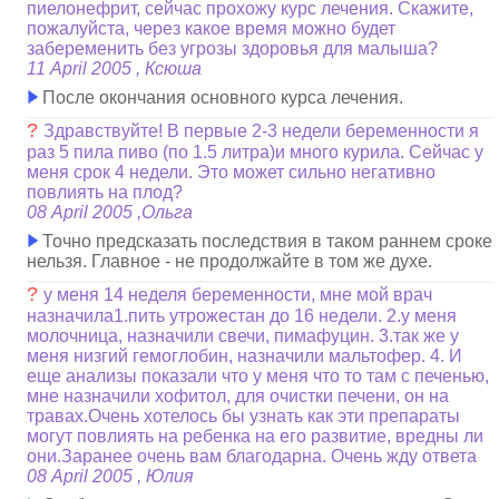
пиелонефрит, сейчас прохожу курс лечения. Скажите,
пожалуйста, через какое время можно будет
забеременить без угрозы здоровья для малыша?
11 April 2005 , Ксюша
После окончания основного курса лечения.
?
Здравствуйте! В первые 2-3 недели беременности я
раз 5 пила пиво (по 1.5 литра)и много курила. Сейчас у
меня срок 4 недели. Это может сильно негативно
повлиять на плод?
08 April 2005 ,Ольга
Точно предсказать последствия в таком раннем сроке
нельзя. Главное - не продолжайте в том же духе.
?
у меня 14 неделя беременности, мне мой врач
назначила1.пить утрожестан до 16 недели. 2.у меня
молочница, назначили свечи, пимафуцин. 3.так же у
меня низгий гемоглобин, назначили мальтофер. 4. И
еще анализы показали что у меня что то там с печенью,
мне назначили хофитол, для очистки печени, он на
травах.Очень хотелось бы узнать как эти препараты
могут повлиять на ребенка на его развитие, вредны ли
они.Заранее очень вам благодарна. Очень жду ответа
08 April 2005 , Юлия