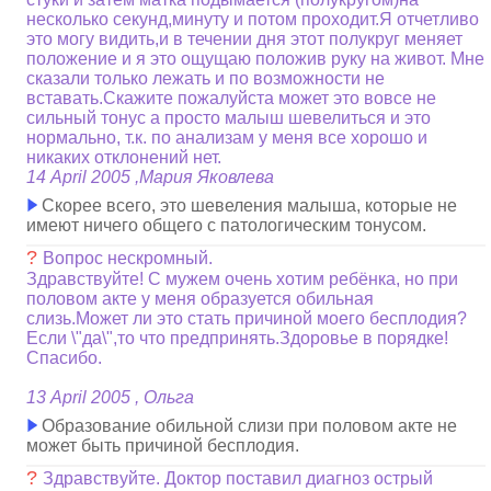
несколько секунд,минуту и потом проходит.Я отчетливо
это могу видить,и в течении дня этот полукруг меняет
положение и я это ощущаю положив руку на живот. Мне
сказали только лежать и по возможности не
вставать.Скажите пожалуйста может это вовсе не
сильный тонус а просто малыш шевелиться и это
нормально, т.к. по анализам у меня все хорошо и
никаких отклонений нет.
14 April 2005 ,Мария Яковлева
Скорее всего, это шевеления малыша, которые не
имеют ничего общего с патологическим тонусом.
?
Вопрос нескромный.
Здравствуйте! С мужем очень хотим ребёнка, но при
половом акте у меня образуется обильная
слизь.Может ли это стать причиной моего бесплодия?
Если \"да\",то что предпринять.Здоровье в порядке!
Спасибо.
13 April 2005 , Ольга
Образование обильной слизи при половом акте не
может быть причиной бесплодия.
?
Здравствуйте. Доктор поставил диагноз острый