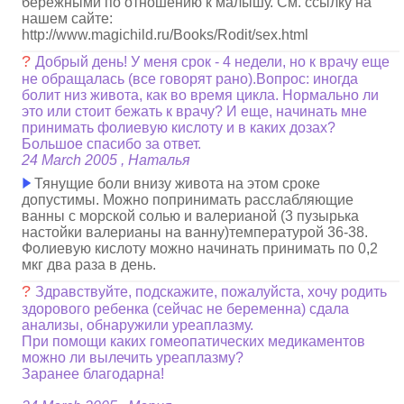
бережными по отношению к малышу. См. ссылку на
нашем сайте:
http://www.magichild.ru/Books/Rodit/sex.html
?
Добрый день! У меня срок - 4 недели, но к врачу еще
не обращалась (все говорят рано).Вопрос: иногда
болит низ живота, как во время цикла. Нормально ли
это или стоит бежать к врачу? И еще, начинать мне
принимать фолиевую кислоту и в каких дозах?
Большое спасибо за ответ.
24 March 2005 , Наталья
Тянущие боли внизу живота на этом сроке
допустимы. Можно попринимать расслабляющие
ванны с морской солью и валерианой (3 пузырька
настойки валерианы на ванну)температурой 36-38.
Фолиевую кислоту можно начинать принимать по 0,2
мкг два раза в день.
?
Здравствуйте, подскажите, пожалуйста, хочу родить
здорового ребенка (сейчас не беременна) сдала
анализы, обнаружили уреаплазму.
При помощи каких гомеопатических медикаментов
можно ли вылечить уреаплазму?
Заранее благодарна!