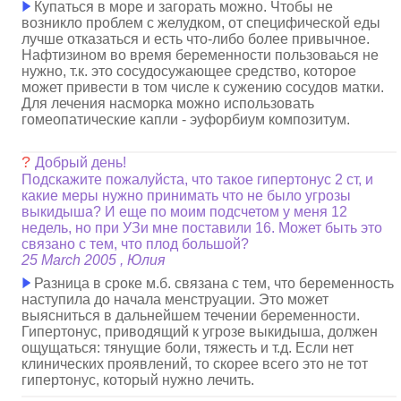
Купаться в море и загорать можно. Чтобы не
возникло проблем с желудком, от специфической еды
лучше отказаться и есть что-либо более привычное.
Нафтизином во время беременности пользоваься не
нужно, т.к. это сосудосужающее средство, которое
может привести в том числе к сужению сосудов матки.
Для лечения насморка можно использовать
гомеопатические капли - эуфорбиум композитум.
?
Добрый день!
Подскажите пожалуйста, что такое гипертонус 2 ст, и
какие меры нужно принимать что не было угрозы
выкидыша? И еще по моим подсчетом у меня 12
недель, но при УЗи мне поставили 16. Может быть это
связано с тем, что плод большой?
25 March 2005 , Юлия
Разница в сроке м.б. связана с тем, что беременность
наступила до начала менструации. Это может
выясниться в дальнейшем течении беременности.
Гипертонус, приводящий к угрозе выкидыша, должен
ощущаться: тянущие боли, тяжесть и т.д. Если нет
клинических проявлений, то скорее всего это не тот
гипертонус, который нужно лечить.