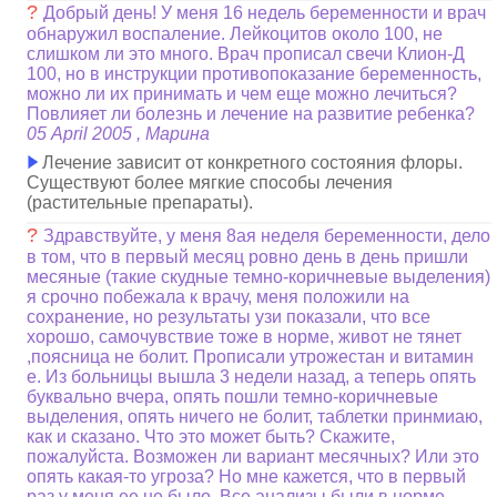
?
Добрый день! У меня 16 недель беременности и врач
обнаружил воспаление. Лейкоцитов около 100, не
слишком ли это много. Врач прописал свечи Клион-Д
100, но в инструкции противопоказание беременность,
можно ли их принимать и чем еще можно лечиться?
Повлияет ли болезнь и лечение на развитие ребенка?
05 April 2005 , Марина
Лечение зависит от конкретного состояния флоры.
Существуют более мягкие способы лечения
(растительные препараты).
?
Здравствуйте, у меня 8ая неделя беременности, дело
в том, что в первый месяц ровно день в день пришли
месяные (такие скудные темно-коричневые выделения)
я срочно побежала к врачу, меня положили на
сохранение, но результаты узи показали, что все
хорошо, самочувствие тоже в норме, живот не тянет
,поясница не болит. Прописали утрожестан и витамин
е. Из больницы вышла 3 недели назад, а теперь опять
буквально вчера, опять пошли темно-коричневые
выделения, опять ничего не болит, таблетки принмиаю,
как и сказано. Что это может быть? Скажите,
пожалуйста. Возможен ли вариант месячных? Или это
опять какая-то угроза? Но мне кажется, что в первый
раз у меня ее не было. Все анализы были в норме.