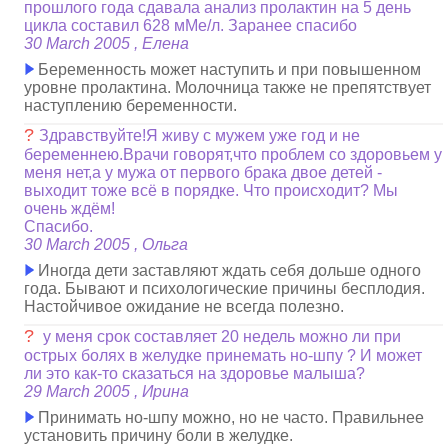
прошлого года сдавала анализ пролактин на 5 день
цикла составил 628 мМе/л. Заранее спасибо
30 March 2005 , Елена
Беременность может наступить и при повышенном
уровне пролактина. Молочница также не препятствует
наступлению беременности.
?
Здравствуйте!Я живу с мужем уже год и не
беременнею.Врачи говорят,что проблем со здоровьем у
меня нет,а у мужа от первого брака двое детей -
выходит тоже всё в порядке. Что происходит? Мы
очень ждём!
Спасибо.
30 March 2005 , Ольга
Иногда дети заставляют ждать себя дольше одного
года. Бывают и психологические причины бесплодия.
Настойчивое ожидание не всегда полезно.
?
у меня срок составляет 20 недель можно ли при
острых болях в желудке принемать но-шпу ? И может
ли это как-то сказаться на здоровье малыша?
29 March 2005 , Ирина
Принимать но-шпу можно, но не часто. Правильнее
установить причину боли в желудке.