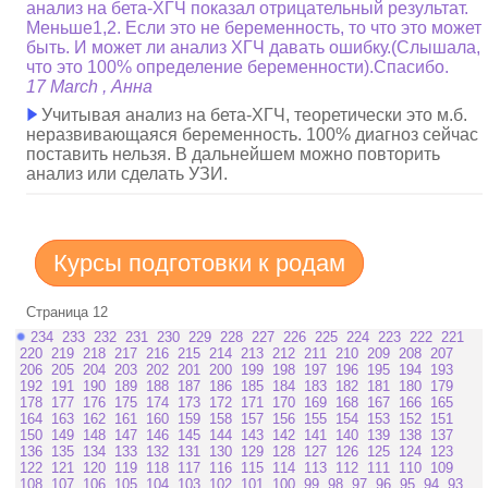
анализ на бета-ХГЧ показал отрицательный результат.
Меньше1,2. Если это не беременность, то что это может
быть. И может ли анализ ХГЧ давать ошибку.(Слышала,
что это 100% определение беременности).Спасибо.
17 March , Анна
Учитывая анализ на бета-ХГЧ, теоретически это м.б.
неразвивающаяся беременность. 100% диагноз сейчас
поставить нельзя. В дальнейшем можно повторить
анализ или сделать УЗИ.
Курсы подготовки к родам
Страница 12
234
233
232
231
230
229
228
227
226
225
224
223
222
221
220
219
218
217
216
215
214
213
212
211
210
209
208
207
206
205
204
203
202
201
200
199
198
197
196
195
194
193
192
191
190
189
188
187
186
185
184
183
182
181
180
179
178
177
176
175
174
173
172
171
170
169
168
167
166
165
164
163
162
161
160
159
158
157
156
155
154
153
152
151
150
149
148
147
146
145
144
143
142
141
140
139
138
137
136
135
134
133
132
131
130
129
128
127
126
125
124
123
122
121
120
119
118
117
116
115
114
113
112
111
110
109
108
107
106
105
104
103
102
101
100
99
98
97
96
95
94
93