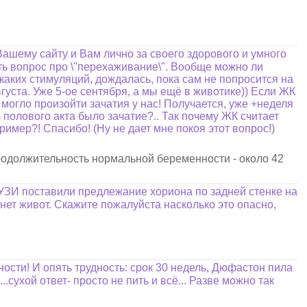
ашему сайту и Вам лично за своего здорового и умного
ать вопрос про \"перехаживание\". Вообще можно ли
каких стимуляций, дождалась, пока сам не попросится на
густа. Уже 5-ое сентября, а мы ещё в животике)) Если ЖК
 могло произойти зачатия у нас! Получается, уже +неделя
ь полового акта было зачатие?.. Так почему ЖК считает
ример?! Спасибо! (Ну не дает мне покоя этот вопрос!)
продолжительность нормальной беременности - около 42
 УЗИ поставили предлежание хориона по задней стенке на
нет живот. Скажите пожалуйста насколько это опасно,
ости! И опять трудность: срок 30 недель, Дюфастон пила
..сухой ответ- просто не пить и всё... Разве можно так