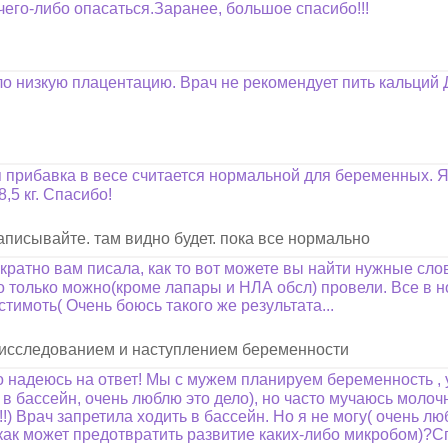
чего-либо опасаться.Заранее, большое спасибо!!!
о низкую плацентацию. Врач не рекомендует пить кальций Д3
прибавка в весе считается нормальной для беременных. Я д
,5 кг. Спасибо!
записывайте. там видно будет. пока все нормально
атно вам писала, как то вот можете вы найти нужные слова
 только можно(кроме лапары и НЛА обсл) провели. Все в но
тимоть( Очень боюсь такого же результата...
м исследованием и наступлением беременности
но надеюсь на ответ! Мы с мужем планируем беременность , 
 в бассейн, очень люблю это дело), но часто мучаюсь молочн
!) Врач запретила ходить в бассейн. Но я не могу( очень л
 как может предотвратить развитие каких-либо микробом)?С