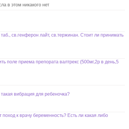
ла в этом никакого нет
аб., св.генферон лайт, св.тержинан. Стоит ли принимать
ь поле приема препората валтрекс (500мг,2р в день,5
и такая вибрация для ребеночка?
т поход к врачу беременность? Есть ли какая либо