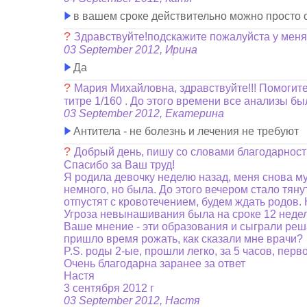
в вашем сроке действительно можно просто о
?
Здравствуйте!подскажите пожалуйста у меня
03 September 2012, Ирина
Да
?
Мария Михайловна, здравствуйте!!! Помогите
титре 1/160 . До этого времени все анализы б
03 September 2012, Екатерина
Антитела - не болезнь и лечения не требуют
?
Добрый день, пишу со словами благодарност
Спасибо за Ваш труд!
Я родила девочку неделю назад, меня снова муч
немного, но была. До этого вечером стало тяну
отпустят с кровотечением, будем ждать родов. 
Угроза невынашивания была на сроке 12 недель
Ваше мнение - эти образования и сыграли ре
пришло время рожать, как сказали мне врачи?
P.S. роды 2-ые, прошли легко, за 5 часов, перв
Очень благодарна заранее за ответ
Настя
3 сентября 2012 г
03 September 2012, Настя