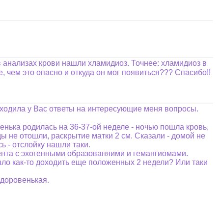
в анализах крови нашли хламидиоз. Точнее: хламидиоз в
, чем это опасно и откуда он мог появиться??? Спасибо!!
аходила у Вас ответы на интересующие меня вопросы.
ченька родилась на 36-37-ой неделе - ночью пошла кровь,
ды не отошли, раскрытие матки 2 см. Сказали - домой не
ь - отслойку нашли таки.
цента с эхогенными образованяими и гемангиомами.
о как-то доходить еще положенных 2 недели? Или таки
 здоровенькая.