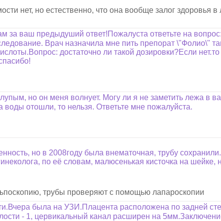
сти нет, но естественно, что она вообще залог здоровья в 
м за ваш предыдуший ответ!Пожалуста ответьте на вопро
едование. Врач назначила мне пить препорат \"Фолио\" там
слоты.Вопрос: достаточно ли такой дозировки?Если нет.то с
спасибо!
упым, но он меня волнует. Могу ли я не заметить лежа в ва
 воды отошли, то нельзя. Ответьте мне пожалуйста.
менность, но в 2008году была внематочная, трубу сохранил
неколога, по её словам, малюсенькая кисточка на шейке, н
льпоскопию, трубы проверяют с помощью лапароскопии
ти.Вчера была на УЗИ.Плацента расположена по задней сте
ости - 1, цервикальный канал расширен на 5мм.Заключение