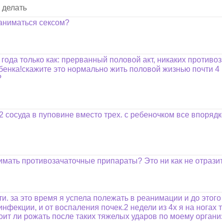
 делать
заниматься сексом?
ода только как: прерванный половой акт, никаких противо
бенка!скажите это нормально жить половой жизнью почти 4
?
2 сосуда в пуповине вместо трех. с ребеночком все впорядк
имать противозачаточные припараты? Это ни как не отрази
и. за это время я успела полежать в реанимации и до этого
инфекции, и от воспаления почек.2 недели из 4х я на ногах 
ит ли рожать после таких тяжелых ударов по моему организм