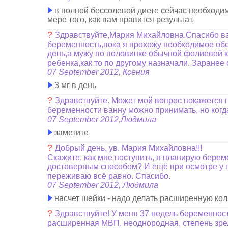
в полной бессолевой диете сейчас необходимо
мере того, как вам нравится результат.
?
Здравствуйте,Мария Михайловна.Спасибо ва
беременность,пока я прохожу необходимое обсл
день,а мужу по половинке обычной фолиевой ки
ребенка,как то по другому назначали. Заранее 
07 September 2012, Ксения
3 мг в день
?
Здравствуйте. Может мой вопрос покажется гл
беременности ванну можно принимать, но когда
07 September 2012,Людмила
заметите
?
Добрый день, ув. Мария Михайловна!!!
Скажите, как мне поступить, я планирую бере
достоверным способом? И ещё при осмотре у ги
переживаю всё равно. Спасибо.
07 September 2012, Людмила
насчет шейки - надо делать расширенную ко
?
Здравствуйте! У меня 37 недель беременнос
расширенная МВП, неоднородная, степень зрел