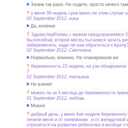
Зачем так рано. Не ходите, просто нечего там
?
у меня 39 недель срок мжно ли этом случае 
02 September 2012, ника
Да, конечно
?
Здравствуйте!мы с мужем предохраняемся 3 г
было!сейчас второй месяц пытаемся зачать ре
забеременеть, надо ли нам обратиться к врачу
02 September 2012, Светлана
Нормально, конечно. Не планировали же
?
беременность 22 недели, на узи обнаружили 
?
02 September 2012, татьяна
Не влияет
?
можно ли за 3 месяца до беременности прин
01 September 2012, любовь
Можно
?
добрый день. у меня 4ая неделя беременност
лечили меня и от пневмонии , и от желудочной 
отразиться на развитии ребеночка и вообще сто