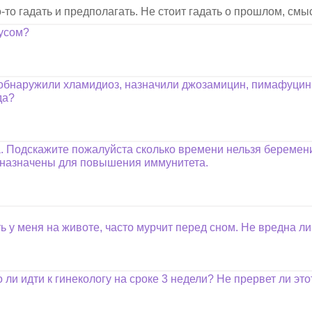
-то гадать и предполагать. Не стоит гадать о прошлом, смыс
усом?
 обнаружили хламидиоз, назначили джозамицин, пимафуцин т
да?
Подскажите пожалуйста сколько времени нельзя беременит
 назначены для повышения иммунитета.
ь у меня на животе, часто мурчит перед сном. Не вредна л
ли идти к гинекологу на сроке 3 недели? Не прервет ли это