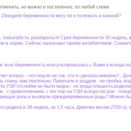
тменить. но можно и постепенно, по любой схеме
 23неделя беременности могу ли я полежать в ванной?
, пожалуйста, разобраться! Срок беременности 30 недель, 
ыли в норме. Сейчас назначают приём антибиотиков. Скажите
и -всю беременность консультировалась с Вами и всегда н
ит вопрос - что пошло не так, что я сделала неверно?.. До
ть спину, чувствительно. Приехали в роддом - не пробка, во
На УЗИ отслойки не было видно - но когда плацента родилас
 - с кровотечением, с тех пор на УЗИ всегда писали - пла
шающую роль и вызвали преждевременные роды? Можно был
ого родила в 38 недель, за 1,5 часа. Девочка весом 2700 гр,