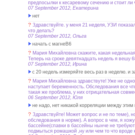
предпосылки к кесаревому сечению и стоит ли 
07 September 2012, Екатерина
нет
?
Здравствуйте. у меня 21 неделя, УЗИ показал
что делать?
07 September 2012, Ольга
начать с магнеВ6
?
Мария Михайловна скажите, какая недельная 
Теперь на сроке девятнадцать недель я вешу 68
07 September 2012, Ирина
с 20 недель измеряйте весь раз в неделю. и 
?
Мария Михайловна здравствуте! Уже не однокр
наступает беременность. Обследования все что
такая же проблема, у них отрицательная совмес
06 September 2012, Юля
не надо, нет никакой корреляции между эти
?
Здравствуйте! Может вопрос и не по теме), 
обследования в норме). А вопрос в чем, я хожу
бассейне(спавки в бассейны нынче не требуют!
подмыться ромашкой ,ну или чем то что вроде