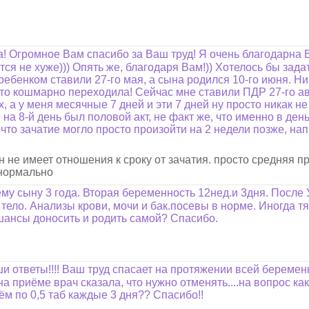
 Огромное Вам спасибо за Ваш труд! Я очень благодарна В
тся не хуже))) Опять же, благодаря Вам!)) Хотелось бы зад
ебенком ставили 27-го мая, а сына родился 10-го июня. Ни
осто кошмарно переходила! Сейчас мне ставили ПДР 27-го ав
, а у меня месячные 7 дней и эти 7 дней ну просто никак не
 на 8-й день был половой акт, не факт же, что именно в ден
что зачатие могло просто произойти на 2 недели позже, нап
н не имеет отношения к сроку от зачатия. просто средняя 
е нормально
му сыну 3 года. Вторая беременность 12нед.и 3дня. После
ело. Анализы крови, мочи и бак.посевы в норме. Иногда тя
 шансы доносить и родить самой? Спасибо.
 ответы!!!! Ваш труд спасает на протяжении всей беременн
на приёме врач сказала, что нужно отменять....на вопрос как.
ём по 0,5 таб каждые 3 дня?? Спасибо!!