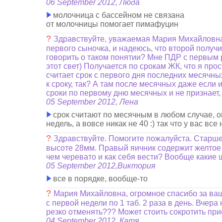
06 September 2012, Люда
молочница с бассейном не связана
от молочницы помогает пимафуцин
?
Здравствуйте, уважаемая Мария Михайловна!
первого сыночка, и надеюсь, что второй получи
говорить о таком понятии? Мне ПДР с первым р
этот свет) Получается по срокам ЖК, что я пр
считает срок с первого дня последних месячных
к сроку, так? А там после месячных даже если и
сроки по первому дню месячных и не признает, 
05 September 2012, Лена
срок считают по месячным в любом случае, о
недель, а вовсе никак не 40 :) так что у вас вс
?
Здравствуйте. Помогите пожалуйста. Старше
высоте 28мм. Правый яичник содержит желтое т
чем черевато и как себя вести? Вообще какие
05 September 2012,Виктория
все в порядке, вообще-то
?
Мария Михайловна, огромное спасибо за ваши
с первой недели по 1 таб. 2 раза в день. Вчера 
резко отменять??? Может стоить сокротить при
04 September 2012, Катя