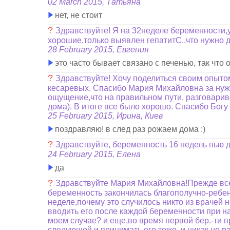
02 March 2015, Татьяна
нет, не стоит
?
Здравствуйте! Я на 32неделе беременности,у
хорошие,только выявлен гепатитC..что нужно д
28 February 2015, Евгения
это часто бывает связано с печенью, так что 
?
Здравствуйте! Хочу поделиться своим опыто
кесаревых. Спасибо Мария Михайловна за нужн
ощущение,что на правильном пути, разговарив
дома). В итоге все было хорошо. Спасибо Богу 
25 February 2015, Ирина, Киев
поздравляю! в след раз рожаем дома :)
?
Здравствуйте, беременность 16 недель пью 
24 February 2015, Елена
да
?
Здравствуйте Мария Михайловна!Прежде всег
беременность закончилась благополучно-ребен
неделе,почему это случилось никто из врачей
вводить его после каждой беременности при на
моем случае? и еще,во время первой бер.-ти п
следующей и принимать его тоже, и никак не р