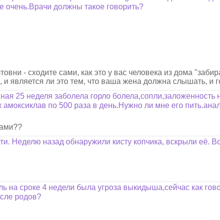
не очень.Врачи должны такое говорить?
овни - сходите сами, как это у вас человека из дома "забир
, и является ли это тем, что ваша жена должна слышать, и 
ная 25 неделя заболела горло болела,сопли,заложенность 
к амоксиклав по 500 раза в день.Нужно ли мне его пить.ан
ками??
и. Неделю назад обнаружили кисту копчика, вскрыли её. Во
ль на сроке 4 недели была угроза выкидыша,сейчас как гов
осле родов?