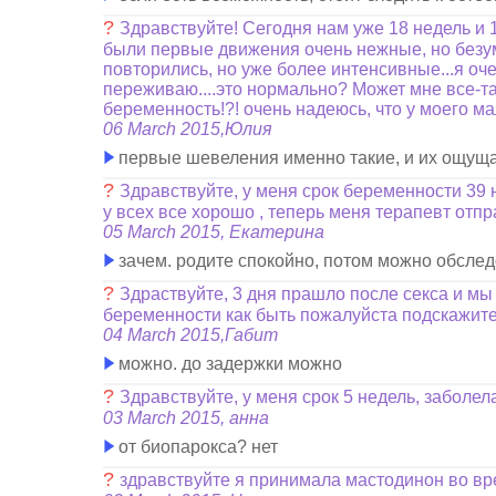
?
Здравствуйте! Сегодня нам уже 18 недель и 1
были первые движения очень нежные, но безумн
повторились, но уже более интенсивные...я оче
переживаю....это нормально? Может мне все-так
беременность!?! очень надеюсь, что у моего ма
06 March 2015,Юлия
первые шевеления именно такие, и их ощущае
?
Здравствуйте, у меня срок беременности 39
у всех все хорошо , теперь меня терапевт отп
05 March 2015, Екатерина
зачем. родите спокойно, потом можно обследо
?
Здраствуйте, 3 дня прашло после секса и мы 
беременности как быть пожалуйста подскажите
04 March 2015,Габит
можно. до задержки можно
?
Здравствуйте, у меня срок 5 недель, заболел
03 March 2015, анна
от биопарокса? нет
?
здравствуйте я принимала мастодинон во вр