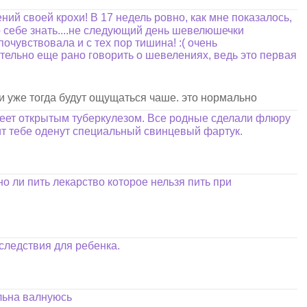
ний своей крохи! В 17 недель ровно, как мне показалось,
о себе знать....не следующий день шевелюшечки
очувствовала и с тех пор тишина! :( очень
вительно еще рано говорить о шевелениях, ведь это первая
и уже тогда будут ощущаться чаше. это нормально
олеет открытым туберкулезом. Все родные сделали флюру
рит тебе оденут специальный свинцевый фартук.
о ли пить лекарство которое нельзя пить при
оследствия для ребенка.
льна валнуюсь