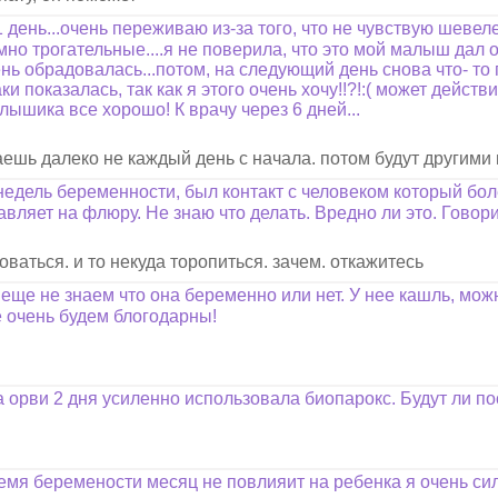
 день...очень переживаю из-за того, что не чувствую шевеле
о трогательные....я не поверила, что это мой малыш дал 
нь обрадовалась...потом, на следующий день снова что- то п
и показалась, так как я этого очень хочу!!?!:( может дейст
лышика все хорошо! К врачу через 6 дней...
шь далеко не каждый день с начала. потом будут другими 
 недель беременности, был контакт с человеком который б
равляет на флюру. Не знаю что делать. Вредно ли это. Гово
ваться. и то некуда торопиться. зачем. откажитесь
еще не знаем что она беременно или нет. У нее кашль, можн
 очень будем блогодарны!
а орви 2 дня усиленно использовала биопарокс. Будут ли п
емя беремености месяц не повлияит на ребенка я очень си