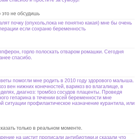
о это не обсудишь
лят почку (опухоль,пока не понятно какая) мне бы очень
 операции если сохраню беременность
иппферон, горло полоскать отваром ромашки. Сегодня
анее спасибо.
оветы помогли мне родить в 2010 году здорового малыша.
оз вен нижних конечностей, варикоз во влагалище, в
еделях, диагноз: тромбоз сосудов плаценты. Проведя
ного гепарина в течении всей беременности мне
ой ситуации профилактическое назначение курантила, или
сказать только в реальном моменте.
рение на цистит прописали антибиотики.и сказали что