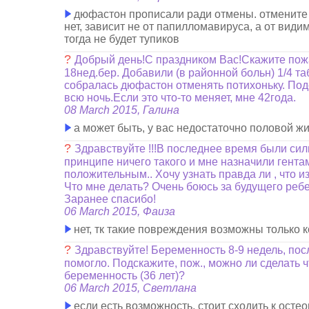
дюфастон прописали ради отмены. отмените - 
нет, зависит не от папилломавируса, а от види
тогда не будет тупиков
?
Добрый день!С праздником Вас!Скажите пожа
18нед.бер. Добавили (в районной больн) 1/4 та
собралась дюфастон отменять потихоньку. Подс
всю ночь.Если это что-то меняет, мне 42года.
08 March 2015, Галина
а может быть, у вас недостаточно половой жи
?
Здравствуйте !!!В последнее время были сил
принципе ничего такого и мне назначили гентам
положительным.. Хочу узнать правда ли , что и
Что мне делать? Очень боюсь за будущего ребе
Заранее спасибо!
06 March 2015, Фаиза
нет, тк такие повреждения возможны только ког
?
Здравствуйте! Беременность 8-9 недель, пос
помогло. Подскажите, пож., можно ли сделать 
беременность (36 лет)?
06 March 2015, Светлана
если есть возможность, стоит сходить к остео