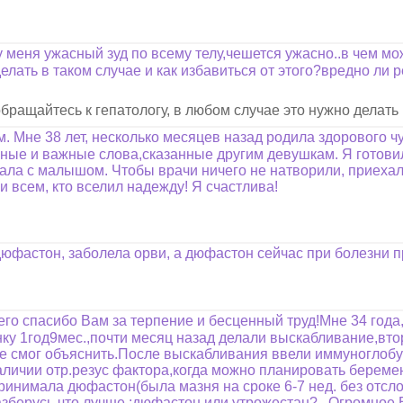
 меня ужасный зуд по всему телу,чешется ужасно..в чем м
елать в таком случае и как избавиться от этого?вредно ли 
обращайтесь к гепатологу, в любом случае это нужно делать
м. Мне 38 лет, несколько месяцев назад родила здорового
ые и важные слова,сказанные другим девушкам. Я готовил
ала с малышом. Чтобы врачи ничего не натворили, приехал
и всем, кто вселил надежду! Я счастлива!
дюфастон, заболела орви, а дюфастон сейчас при болезни 
о спасибо Вам за терпение и бесценный труд!Мне 34 года,
ку 1год9мес.,почти месяц назад делали выскабливание,вто
 не смог объяснить.После выскабливания ввели иммуноглобу
личии отр.резус фактора,когда можно планировать беремен
ринимала дюфастон(была мазня на сроке 6-7 нед. без отсл
азберусь,что лучше :дюфастон или утрожестан?.. Огромное 