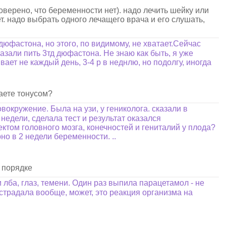
оверено, что беременности нет). надо лечить шейку или
ет. надо выбрать одного лечащего врача и его слушать,
фастона, но этого, по видимому, не хватает.Сейчас
казали пить 3тд дюфастона. Не знаю как быть, я уже
ает не каждый день, 3-4 р в неднлю, но подолгу, иногда
ваете тонусом?
окружение. Была на узи, у гениколога. сказали в
 недели, сделала тест и результат оказался
ектом головного мозга, конечностей и гениталий у плода?
о в 2 недели беременности. ..
в порядке
лба, глаз, темени. Один раз выпила парацетамол - не
 страдала вообще, может, это реакция организма на