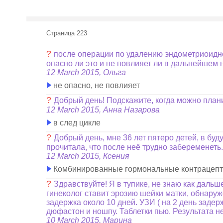
Страница 223
?
после операции по удалению эндометриоидной
опасно ли это и не повлияет ли в дальнейшем
12 March 2015, Ольга
не опасно, не повлияет
?
Добрый день! Подскажите, когда можно пла
12 March 2015, Анна Назарова
в след цикле
?
Добрый день, мне 36 лет пятеро детей, в бу
прочитала, что после неё трудно забеременет
12 March 2015, Ксения
Комбинированные гормональные контрацеп
?
Здравствуйте! Я в тупике, не знаю как дальш
гинеколог ставит эрозию шейки матки, обнаруже
задержка около 10 дней. УЗИ ( на 2 день задер
дюфастон и ношпу. Таблетки пью. Результата н
10 March 2015, Марина