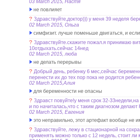
03 March 2015, Настя
не повлияет
?
Здравствуйте,доктор))) у меня 39 неделя бере
02 March 2015, Ольга
симфизит. лучше поменьше двигаться, и если 
?
Здравствуйте.скажите пожал.я принимаю вит
10отдыхать.сейчас 14нед
02 March 2015, люба
не делать перерывы
?
Добрый день, ребенку 6 мес,сейчас беремен
перенести их до тех пор пока не родится ребен
02 March 2015,Алия
для беременности не опасны
?
Здравст повуйте!у меня срок 32-33недели,н
и по начиталась,что с таким диагнозом делают 
02 March 2015, Евгения
это неправильно, этот артефакт вообще не и
?
Здравствуйте, лежу в стационарной на сохра
применять можно только с 12 недель, стоит ли