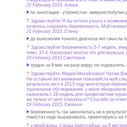
22 February 2015, Алена
по аннотации - утрожестан. иммуноглобулин д
?
Здравствуйте! Я бы хотела узнать о возможн
хотелось сохранить беременность. Мой гинекол
21 February 2015, Елена
до выяснения точного диагноза нет смысла 
?
Здравствуйте! Беременность 5-7 недель, вче
темп. 37,4. Насколько опасно это для малыша,
19 February 2015,Светлана
трудно за 9 мес ни разу вирус не подхватить
?
Здравствуйте, Мария Михайловна! Читаю Ваш
Не оставьте без внимания пожалуйста мой след
результате чего в 2013 году моя вторая берем
тщательное обследование, у меня обнаружили 
назначили с 28 недель для профилактики кура
же лучше от него отказаться? Спасибо за ответ
19 February 2015, Евгения
беременность так закончилась не в результат
гемостаз надо выравнивать, ориентируясь на т
?
у моей жены 3 роды будут.сейчас на 8 месяц