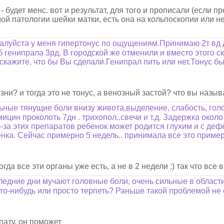
будет менс. вот и результат, для того и прописали (если пр
мой патологии шейки матки, есть она на кольпоскопии или н
луйста у меня гипертонус по ощущениям.Принимаю 2т вд дю
б генипрала 3рд. В городской же отменили и вместо этого с
кажите, что бы Вы сделали.Генипрал пить или нет.Тонус быв
зни? и тогда это не тонус, а венозный застой? что вы назы
ьные тянущие боли внизу живота,выделение, слабость, голов
ицин проколоть 7дн . трихопол..свечи и т.д. Задержка около
з-за этих препаратов ребенок может родится глухим и с деф
нка. Сейчас примерно 5 недель.. принимала все это примерн
да все эти органы уже есть, а не в 2 недели :) так что все 
ледние дни мучают головные боли, очень сильные в области 
что-нибудь или просто терпеть? Раньше такой проблемой не
пату, он поможет