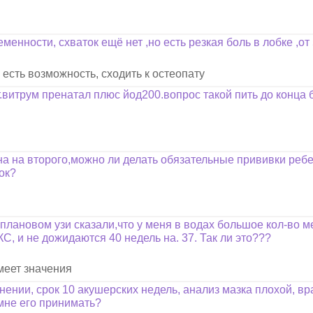
менности, схваток ещё нет ,но есть резкая боль в лобке ,от 
есть возможность, сходить к остеопату
.витрум пренатал плюс йод200.вопрос такой пить до конца
на на второго,можно ли делать обязательные прививки реб
ок?
а плановом узи сказали,что у меня в водах большое кол-во
КС, и не дожидаются 40 недель на. 37. Так ли это???
меет значения
нении, срок 10 акушерских недель, анализ мазка плохой, вр
 мне его принимать?