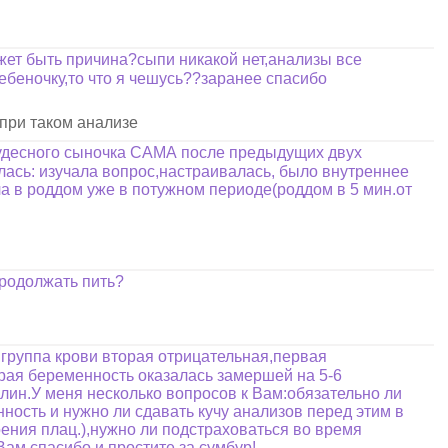
ожет быть причина?сыпи никакой нет,анализы все
ребеночку,то что я чешусь??заранее спасибо
 при таком анализе
 чудесного сыночка САМА после предыдущих двух
ась: изучала вопрос,настраивалась, было внутреннее
а в роддом уже в потужном периоде(роддом в 5 мин.от
продолжать пить?
группа крови вторая отрицательная,первая
рая беременность оказалась замершей на 5-6
лин.У меня несколько вопросов к Вам:обязательно ли
ность и нужно ли сдавать кучу анализов перед этим в
оения плац.),нужно ли подстраховаться во время
Вам спасибо и простите за сумбур!