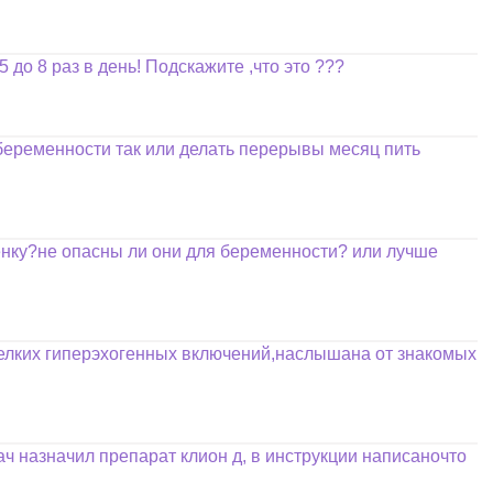
5 до 8 раз в день! Подскажите ,что это ???
 беременности так или делать перерывы месяц пить
енку?не опасны ли они для беременности? или лучше
 мелких гиперэхогенных включений,наслышана от знакомых
ач назначил препарат клион д, в инструкции написаночто