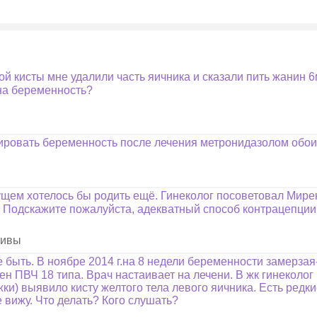
 кисты мне удалили часть яичника и сказали пить жанин 6
 на беременность?
нировать беременность после лечения метронидазолом обо
дущем хотелось бы родить ещё. Гинеколог посоветовал Мирен
ь. Подскажите пожалуйста, адекватный способ контрацепции
тивы
е быть. В ноябре 2014 г.на 8 недели беременности замерза
н ПВЧ 18 типа. Врач настаивает на лечени. В жк гинеколог 
жки) выявило кисту желтого тела левого яичника. Есть ред
е вижу. Что делать? Кого слушать?