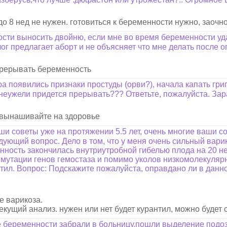
о 8 нед не нужен. готовиться к беременности нужно, заочн
ости выносить двойню, если мне во время беременности уда
ог предлагает аборт и не объясняет что мне делать после
прерывать беременность
ра появились признаки простуды (орви?), начала капать гр
 неужели придется прерывать??? Ответьте, пожалуйста. Зар
. вынашивайте на здоровье
и советы уже на протяжении 5.5 лет, очень многие ваши с
ующий вопрос. Дело в том, что у меня очень сильный варик
енность закончилась внутриутробной гибелью плода на 20 н
мутации генов гемостаза и помимо уколов низкомолекуляр
нтил. Вопрос: Подскажите пожалуйста, оправдано ли в данн
.
е варикоза.
екущий анализ. нужен или нет будет курантил, можно будет 
е беременности забрали в больницу.пошли выделение подоз