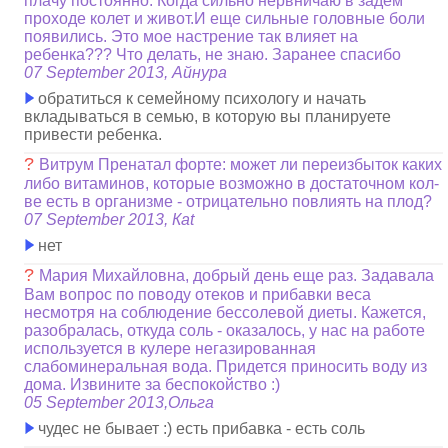
плачу постоянно. Когда сильно нервничаю в задем
проходе колет и живот.И еще сильные головные боли
появились. Это мое настрение так влияет на
ребенка??? Что делать, не знаю. Заранее спасибо
07 September 2013, Айнура
обратиться к семейному психологу и начать
вкладываться в семью, в которую вы планируете
привести ребенка.
?
Витрум Пренатал форте: может ли переизбыток каких
либо витаминов, которые возможно в достаточном кол-
ве есть в организме - отрицательно повлиять на плод?
07 September 2013, Каt
нет
?
Мария Михайловна, добрый день еще раз. Задавала
Вам вопрос по поводу отеков и прибавки веса
несмотря на соблюдение бессолевой диеты. Кажется,
разобралась, откуда соль - оказалось, у нас на работе
используется в кулере негазированная
слабоминеральная вода. Придется приносить воду из
дома. Извините за беспокойство :)
05 September 2013,Ольга
чудес не бывает :) есть прибавка - есть соль