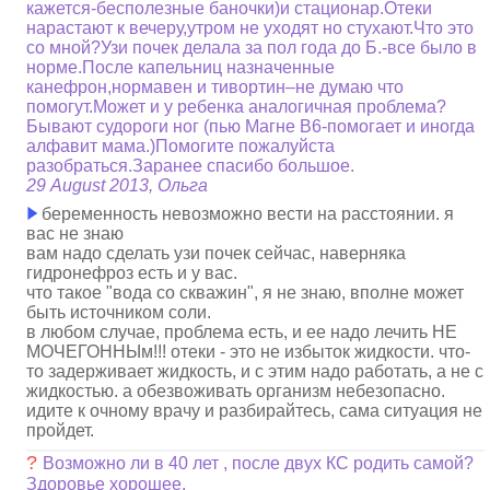
кажется-бесполезные баночки)и стационар.Отеки
нарастают к вечеру,утром не уходят но стухают.Что это
со мной?Узи почек делала за пол года до Б.-все было в
норме.После капельниц назначенные
канефрон,нормавен и тивортин–не думаю что
помогут.Может и у ребенка аналогичная проблема?
Бывают судороги ног (пью Магне В6-помогает и иногда
алфавит мама.)Помогите пожалуйста
разобраться.Заранее спасибо большое.
29 August 2013, Ольга
беременность невозможно вести на расстоянии. я
вас не знаю
вам надо сделать узи почек сейчас, наверняка
гидронефроз есть и у вас.
что такое "вода со скважин", я не знаю, вполне может
быть источником соли.
в любом случае, проблема есть, и ее надо лечить НЕ
МОЧЕГОННЫм!!! отеки - это не избыток жидкости. что-
то задерживает жидкость, и с этим надо работать, а не с
жидкостью. а обезвоживать организм небезопасно.
идите к очному врачу и разбирайтесь, сама ситуация не
пройдет.
?
Возможно ли в 40 лет , после двух КС родить самой?
Здоровье хорошее.