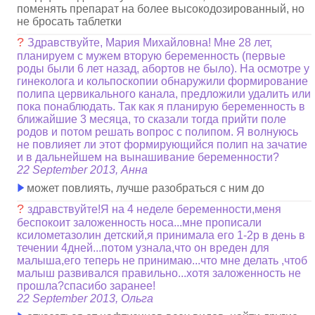
поменять препарат на более высокодозированный, но
не бросать таблетки
?
Здравствуйте, Мария Михайловна! Мне 28 лет,
планируем с мужем вторую беременность (первые
роды были 6 лет назад, абортов не было). На осмотре у
гинеколога и кольпоскопии обнаружили формирование
полипа цервикального канала, предложили удалить или
пока понаблюдать. Так как я планирую беременность в
ближайшие 3 месяца, то сказали тогда прийти поле
родов и потом решать вопрос с полипом. Я волнуюсь
не повлияет ли этот формирующийся полип на зачатие
и в дальнейшем на вынашивание беременности?
22 September 2013, Анна
может повлиять, лучше разобраться с ним до
?
здравствуйте!Я на 4 неделе беременности,меня
беспокоит заложенность носа...мне прописали
ксилометазолин детский,я принимала его 1-2р в день в
течении 4дней...потом узнала,что он вреден для
малыша,его теперь не принимаю...что мне делать ,чтоб
малыш развивался правильно...хотя заложенность не
прошла?спасибо заранее!
22 September 2013, Ольга