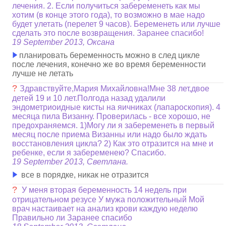
лечения. 2. Если получиться забеременеть как мы
хотим (в конце этого года), то возможно в мае надо
будет улетать (перелет 9 часов). Беременеть или лучше
сделать это после возвращения. Заранее спасибо!
19 September 2013, Оксана
планировать беременность можно в след цикле
после лечения, конечно же во время беременности
лучше не летать
?
Здравствуйте,Мария Михайловна!Мне 38 лет,двое
детей 19 и 10 лет.Полгода назад удалили
эндометриоидные кисты на яичниках (лапароскопия). 4
месяца пила Визанну. Проверилась - все хорошо, не
предохраняемся. 1)Могу ли я забеременеть в первый
месяц после приема Визанны или надо было ждать
восстановления цикла? 2) Как это отразится на мне и
ребенке, если я забеременею? Спасибо.
19 September 2013, Светлана.
все в порядке, никак не отразится
?
У меня вторая беременность 14 недель при
отрицательном резусе У мужа положительный Мой
врач настаивает на анализ крови каждую неделю
Правильно ли Заранее спасибо