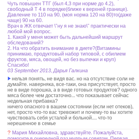
Чуть повышен ТТГ (был 4,3 при норме до 4.2),
свободный Т 4 в порядке(ближе к верхней границе).
Давление то 110 на 90, (моя норма 120 на 80)то(даже
чаще) 90 на 60.
Врач в ЖК отвечает \"ну я не знаю\" практически на
любой мой вопрос.
1. Какой у меня может быть дальнейший маршрут
обследований?
2. На что обратить внимание в диете?(Витамины
принимаю, продуктовый набор типовой, с обилием
фруктов, мяса, овощей, но без выпечки и круп)
Спасибо!
03 September 2013, Дарья Галкина
нельзя понять, не видя вас. но на отсутствие соли не
думайте. наверняка, все-таки, она присутствует, просто
не в виде порошка, а в виде готовых продуктов? одного
мяса более чем достаточно... что показывает сейчас
недельная прибавка?
ничего опасного в вашем состоянии (если нет отеков),
нет, просто что-то вас тревожит и почему-то вы хотите
чувствовать себя усталой и больной.... что-то
нерешенное в семье
?
Мария Михайловна, здравствуйте. Пожалуйста,
помогите в очередной раз мудрым советом. Первая