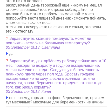
этого никто не знает.
разгрузочный день творожный еще никому не мешал
строже взвешивайтесь и строже соблюдайте, не
должно быть с этим проблем. вымачивайте мясо.
попробуйте вести пищевой дневник - сможете поймать,
с чем связан скачок веса
отеки ног к вечеру - это не связано с солью, это вены.
это к остеопату
?
Здравствуйте, скажите пожалуйста, может ли
повлиять насморк на базальную температуру?
05 September 2013, Светлана
да
?
Здравствуйте, доктор!Моему ребенку сейчас почти 10
мес, прикорм по возрасту и грудное вскармливание,
месячные еще не ходят. Следующую беременность
планирую где-то через пол года. Бросать грудное
вскармливание не хочу, а если месячные так и не
начнутся, значит беременность придется отложить до
того, как брошу кормить?
05 September 2013, Катя
нет, почему, кормите на фоне беременности, при чем
тут месячные? месячные для беременности не нужны