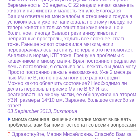
беременность, 30 недель. С 22 недели начал каменеть
живот и низ живота и малость тянуло. Благодаря
Вашим ответам на мои жалобы в отношении тонуса я
успокоилась и уже не паниковала по этому поводу, но
теперь живот не только тянет при каменении, но и
болит, ноет, иногда бывают рези внизу живота и
неприятные прострелы, ходить все сложнее, спать
тоже. Раньше живот становился мягким, если
переворачивалось на спину, теперь и это не помогает.
Анализы в норме, КТГ тоже. Грешу на проблемы с
кишечником и миому матки. Врач постоянно предлагает
лечь а паталогию, я отказываюсь, лежать я и дома могу.
Просто постоянно лежать невозможно. Уже 2 месяца
пью Магне В, но по ночам ноги все равно сводит.
Можно как-то облегчить состояние? Необходимо ли
делать перерыв в приеме Магне В 6? И как
реагировать на миому матки, ее обнаружили на втором
УЗИ, размеры 14*10 мм. Заранее, большое спасибо за
ответ!
03 September 2013, Виктория
миома смешная. кишечник вполне может вызывать
проблемы. вам бы помог остеопат со всеми вопросами
?
Здравствуйте, Мария Михайловна. Спасибо Вам за