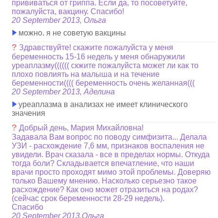
прививаться от гриппа. Если да, то посоветуйте,
пожалуйста, вакцину. Спасибо!
20 September 2013, Ольга
можно. я не советую вакцины
?
Здравствуйте! скажите пожалуйста у меня
беременность 15-16 недель у меня обнаружили
уреаплазму(((((( скжите пожалуйста может ли как то
плохо повлиять на малыша и на течение
беременности(((( беременность очень желанная(((
20 September 2013, Аделина
уреаплазма в анализах не имеет клинического
значения
?
Добрый день, Мария Михайловна!
Задавала Вам вопрос по поводу симфизита... Делала
УЗИ - расхождение 7,6 мм, признаков воспаления не
увидели. Врач сказала - все в пределах нормы. Откуда
тогда боли? Складывается впечатление, что наши
врачи просто проходят мимо этой проблемы. Доверяю
только Вашему мнению. Насколько серьезно такое
расхождение? Как оно может отразиться на родах?
(сейчас срок беременности 28-29 недель).
Спасибо
20 September 2013,Ольга