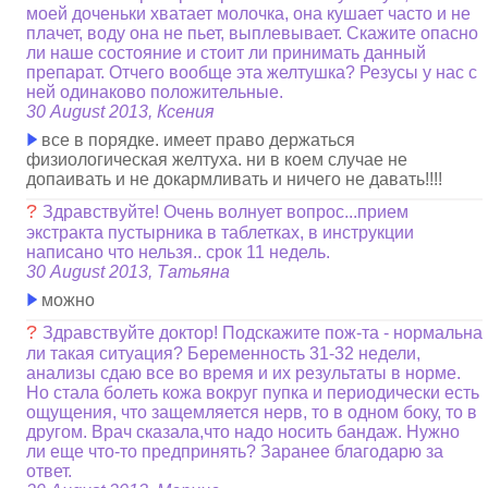
моей доченьки хватает молочка, она кушает часто и не
плачет, воду она не пьет, выплевывает. Скажите опасно
ли наше состояние и стоит ли принимать данный
препарат. Отчего вообще эта желтушка? Резусы у нас с
ней одинаково положительные.
30 August 2013, Ксения
все в порядке. имеет право держаться
физиологическая желтуха. ни в коем случае не
допаивать и не докармливать и ничего не давать!!!!
?
Здравствуйте! Очень волнует вопрос...прием
экстракта пустырника в таблетках, в инструкции
написано что нельзя.. срок 11 недель.
30 August 2013, Татьяна
можно
?
Здравствуйте доктор! Подскажите пож-та - нормальна
ли такая ситуация? Беременность 31-32 недели,
анализы сдаю все во время и их результаты в норме.
Но стала болеть кожа вокруг пупка и периодически есть
ощущения, что защемляется нерв, то в одном боку, то в
другом. Врач сказала,что надо носить бандаж. Нужно
ли еще что-то предпринять? Заранее благодарю за
ответ.