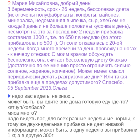
?
Мария Михайловна, добрый день!
3 беременность, срок - 26 недель, бессолевая диета
(исключены полуфабрикаты, конфеты, майонез,
минералка, недомашняя выпечка, сыр, хлеб ем не
каждый день и не больше половины кусочка в день),
несмотря на это за последние 2 недели прибавка
составила 1300 г., т.е. по 650 г в неделю (до этого
прибавляла по 500 г). От соли отказалась с 20-ой
недели. Когда много времени за день провожу на ногах
- к вечеру отекают. С моим врачом обсуждать
бесполезно, она считает бессолевую диету блажью
(достаточно по ее мнению просто ограничить сильно
соленое, жареное, копченое). Может имеет смысл
периодически делать разгрузочные дни? Или такая
прибавка еще в пределах допустимого? Спасибо.
05 September 2013,Ольга
надо вас видеть, не знаю...
может быть, вы едите вне дома готовую еду где-то?
кетчуп/колбаса?
мяса много?
надо видеть вас, для всех разные недельные нормы, к
тому же двухнедельная прибавка не дает никакой
информации, может быть, в одну неделю вы прибавили
1 кг, а в другую 300г