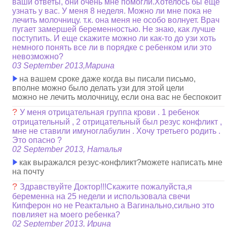
ваши ответы, они очень мне помогли.Хотелось бы еще
узнать у вас. У меня 8 неделя. Можно ли мне пока не
лечить молочницу. т.к. она меня не особо волнует. Врач
пугает замершей беременностью. Не знаю, как лучше
поступить. И еще скажите можно ли как-то до узи хоть
немного понять все ли в порядке с ребенком или это
невозможно?
03 September 2013,Марина
на вашем сроке даже когда вы писали письмо,
вполне можно было делать узи для этой цели
можно не лечить молочницу, если она вас не беспокоит
?
У меня отрицательная группа крови . 1 ребенок
отрицательный , 2 отрицательный был резус конфликт ,
мне не ставили имуноглабулин . Хочу третьего родить .
Это опасно ?
02 September 2013, Наталья
как выражался резус-конфликт?можете написать мне
на почту
?
Здравствуйте Доктор!!!Скажите пожалуйста,я
беременна на 25 недели и использовала свечи
Кипферон но не Реактально а Вагинально,сильно это
повлияет на моего ребенка?
02 September 2013, Ирина