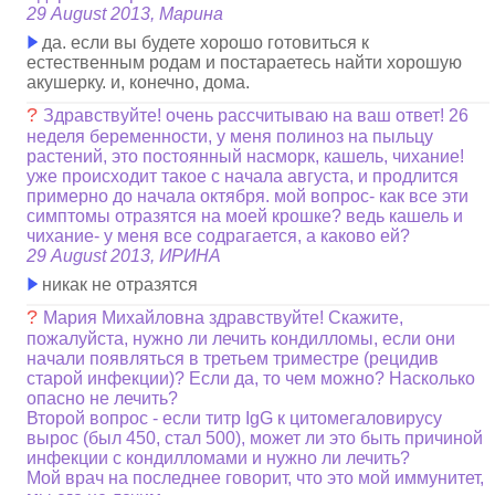
29 August 2013, Марина
да. если вы будете хорошо готовиться к
естественным родам и постараетесь найти хорошую
акушерку. и, конечно, дома.
?
Здравствуйте! очень рассчитываю на ваш ответ! 26
неделя беременности, у меня полиноз на пыльцу
растений, это постоянный насморк, кашель, чихание!
уже происходит такое с начала августа, и продлится
примерно до начала октября. мой вопрос- как все эти
симптомы отразятся на моей крошке? ведь кашель и
чихание- у меня все содрагается, а каково ей?
29 August 2013, ИРИНА
никак не отразятся
?
Мария Михайловна здравствуйте! Скажите,
пожалуйста, нужно ли лечить кондилломы, если они
начали появляться в третьем триместре (рецидив
старой инфекции)? Если да, то чем можно? Насколько
опасно не лечить?
Второй вопрос - если титр IgG к цитомегаловирусу
вырос (был 450, стал 500), может ли это быть причиной
инфекции с кондилломами и нужно ли лечить?
Мой врач на последнее говорит, что это мой иммунитет,