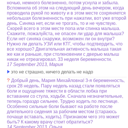
ночью, немного болезненно, потом уснула и забыла.
Вспомнила об этом на следующий день вечером, когда
проводила рукой по животу и в этом месте сохряняется
небольшая болезненность при нажатии, вот уже второй
день. Синяка нет, если не трогать, то и не чувствую.
Скорей всего в этом месте попа или спинка малыша.
Скажите, пожалуйста, не опасен ли удар для малыша?
Если нет синяка снаружи, возможен ли он внутри?
Нужно ли делать УЗИ или КТГ, чтобы подтвердить, что
все хорошо? Двигательная активность малыша такая
же как и раньше, при столкновении с дверью малыш
никак не отреагировал. 33 неделя беременности.
17 September 2013, Мария
это не страшно, ничего делать не надо
?
Добрый день, Мария Михайловна! 3-я беременность,
срок 28 недель. Пару недель назад стали появляться
боли и ощущение тяжести в области лобка при
вставании со стула, ходьбе. Сначала незначительные,
теперь гораздо сильнее. Трудно ходить по лестнице.
Особенно сильные боли бывают на работе после
длительного сидения за рабочим местом (стараюсь
почаще вставать, ходить). Признаком чего это может
быть? К какому врачу стоит обратиться?
14 September 2013, Ольга