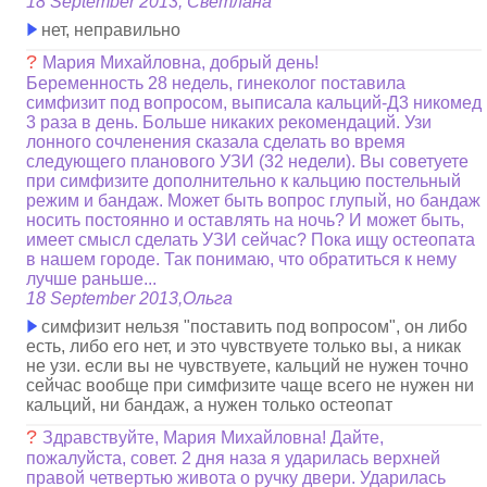
18 September 2013, Светлана
нет, неправильно
?
Мария Михайловна, добрый день!
Беременность 28 недель, гинеколог поставила
симфизит под вопросом, выписала кальций-Д3 никомед
3 раза в день. Больше никаких рекомендаций. Узи
лонного сочленения сказала сделать во время
следующего планового УЗИ (32 недели). Вы советуете
при симфизите дополнительно к кальцию постельный
режим и бандаж. Может быть вопрос глупый, но бандаж
носить постоянно и оставлять на ночь? И может быть,
имеет смысл сделать УЗИ сейчас? Пока ищу остеопата
в нашем городе. Так понимаю, что обратиться к нему
лучше раньше...
18 September 2013,Ольга
симфизит нельзя "поставить под вопросом", он либо
есть, либо его нет, и это чувствуете только вы, а никак
не узи. если вы не чувствуете, кальций не нужен точно
сейчас вообще при симфизите чаще всего не нужен ни
кальций, ни бандаж, а нужен только остеопат
?
Здравствуйте, Мария Михайловна! Дайте,
пожалуйста, совет. 2 дня наза я ударилась верхней
правой четвертью живота о ручку двери. Ударилась