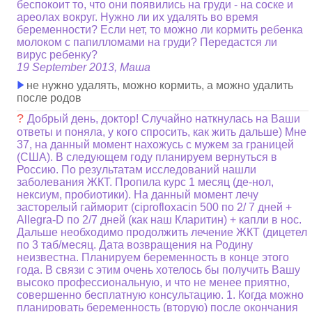
беспокоит то, что они появились на груди - на соске и
ареолах вокруг. Нужно ли их удалять во время
беременности? Если нет, то можно ли кормить ребенка
молоком с папилломами на груди? Передастся ли
вирус ребенку?
19 September 2013, Маша
не нужно удалять, можно кормить, а можно удалить
после родов
?
Добрый день, доктор! Случайно наткнулась на Ваши
ответы и поняла, у кого спросить, как жить дальше) Мне
37, на данный момент нахожусь с мужем за границей
(США). В следующем году планируем вернуться в
Россию. По результатам исследований нашли
заболевания ЖКТ. Пропила курс 1 месяц (де-нол,
нексиум, пробиотики). На данный момент лечу
засторелый гайморит (ciprofloxacin 500 по 2/ 7 дней +
Allegra-D по 2/7 дней (как наш Кларитин) + капли в нос.
Дальше необходимо продолжить лечение ЖКТ (дицетел
по 3 таб/месяц. Дата возвращения на Родину
неизвестна. Планируем беременность в конце этого
года. В связи с этим очень хотелось бы получить Вашу
высоко профессиональную, и что не менее приятно,
совершенно бесплатную консультацию. 1. Когда можно
планировать беременность (вторую) после окончания