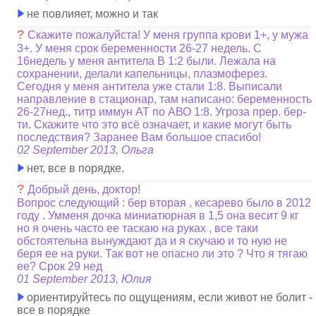
не повлияет, можно и так
?
Скажите пожалуйста! У меня группа крови 1+, у мужа
3+. У меня срок беременности 26-27 недель. С
16недель у меня антитела В 1:2 были. Лежала на
сохранении, делали капельницы, плазмоферез.
Сегодня у меня антитела уже стали 1:8. Выписали
направление в стационар, там написано: беременность
26-27нед., титр иммун АТ по АВО 1:8. Угроза прер. бер-
ти. Скажите что это всё означает, и какие могут быть
последствия? Заранее Вам большое спасибо!
02 September 2013, Ольга
нет, все в порядке.
?
Добрый день, доктор!
Вопрос следующий : бер вторая , кесарево было в 2012
году . Умменя дочка миниатюрная в 1,5 она весит 9 кг
но я очень часто ее таскаю на руках , все таки
обстоятельна вынуждают да и я скучаю и то ную не
беря ее на руки. Так вот не опасно ли это ? Что я тягаю
ее? Срок 29 нед
01 September 2013, Юлия
ориентируйтесь по ощущениям, если живот не болит -
все в порядке