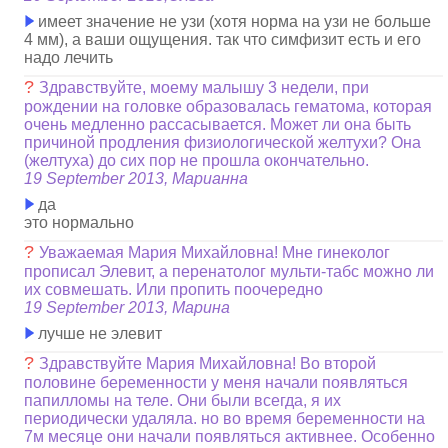
имеет значение не узи (хотя норма на узи не больше
4 мм), а ваши ощущения. так что симфизит есть и его
надо лечить
?
Здравствуйте, моему малышу 3 недели, при
рождении на головке образовалась гематома, которая
очень медленно рассасывается. Может ли она быть
причиной продления физиологической желтухи? Она
(желтуха) до сих пор не прошла окончательно.
19 September 2013, Марианна
да
это нормально
?
Уважаемая Мария Михайловна! Мне гинеколог
прописал Элевит, а перенатолог мульти-табс можно ли
их совмешать. Или пропить поочередно
19 September 2013, Марина
лучше не элевит
?
Здравствуйте Мария Михайловна! Во второй
половине беременности у меня начали появляться
папилломы на теле. Они были всегда, я их
периодически удаляла. но во время беременности на
7м месяце они начали появляться активнее. Особенно