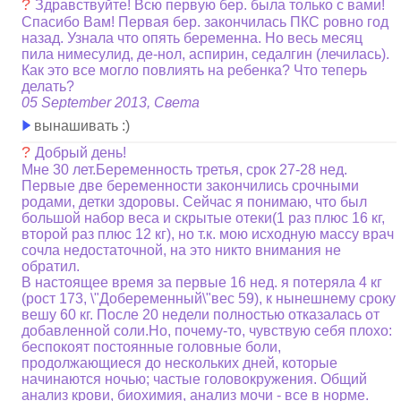
?
Здравствуйте! Всю первую бер. была только с вами!
Спасибо Вам! Первая бер. закончилась ПКС ровно год
назад. Узнала что опять беременна. Но весь месяц
пила нимесулид, де-нол, аспирин, седалгин (лечилась).
Как это все могло повлиять на ребенка? Что теперь
делать?
05 September 2013, Света
вынашивать :)
?
Добрый день!
Мне 30 лет.Беременность третья, срок 27-28 нед.
Первые две беременности закончились срочными
родами, детки здоровы. Сейчас я понимаю, что был
большой набор веса и скрытые отеки(1 раз плюс 16 кг,
второй раз плюс 12 кг), но т.к. мою исходную массу врач
сочла недостаточной, на это никто внимания не
обратил.
В настоящее время за первые 16 нед. я потеряла 4 кг
(рост 173, \"Добеременный\"вес 59), к нынешнему сроку
вешу 60 кг. После 20 недели полностью отказалась от
добавленной соли.Но, почему-то, чувствую себя плохо:
беспокоят постоянные головные боли,
продолжающиеся до нескольких дней, которые
начинаются ночью; частые головокружения. Общий
анализ крови, биохимия, анализ мочи - все в норме.