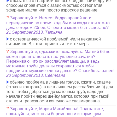
отказаться от нафтизинов всех видов. найти другие
способы справиться с зависимостью: остеопатия,
эфирные масла или просто взрослое решение.
?
Здравствуйте. Немеет бедро правой ноги
периодически во время ходьбы или когда стоя что-то
делаю.Берем 20нед. С чем это может быть связано?
21 September 2013, Татьяна
с остеопатической проблемой и/или нехваткой
витаминов В, стоит принять и те и те меры
?
Здравствуйте, одскажите пожалуйста Магний б6 не
может препятствовать наступлению зачатия?
Переживаю, что он расслабляет мышцы, а ведь
маточные трубы должны сокращаться чтобы
продвигать мужские клетки дальше? Спасибо за ранее!
20 September 2013, Светлана
обычно проблема в лишнем тонусе, сжатии, спазме
(страх и контроль), а не в лишнем расслаблении :)) для
того, чтобы добраться до маточных труб, надо для
начала пройти через шейку матки, которая при такой
степени тревожности конечно же спазмирована.
?
Здравствуйте, Мария Михайловна! Подскажите,
пожалуйста, можно ли беременным и кормящим