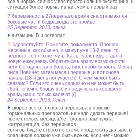
все в норме. сейчас у вас просто больше окситоцина, и
ситуация более нормативная, чем в первый раз
?
беременность 27недель,во время сна отнимаются
боковые части бедра,когда это пройдет
25 September 2013, ольга
витамины В и остеопат
?
Здравствуйте! Помогите, пожалуйста. Прошли
месячные, как обычно, и мажут уже 18-й день, то
немного, то плюхнет чуть. Как в туалет иду, ставлю
новую ежедневку. Обратиться к врачу возможности
нету. Сегодня стало болеть, тянет промежность. Месяц
пила Новинет, затем месяц перерыв, и вот снова
начала (18-й день получается). С чем может быть
связано? Если это очень серьезно и не может быть
сбой, конечно брошу всё и поеду искать хорошего
врача, наши только калечат (((
24 September 2013, Ольга
скорее всего, это из-за перерыва в приеме
гормональных препаратов. не надо делать перерыв!
пьете столько месяцев/лет, сколько вам нужна
контрацепция, без перерывов
если вы будете строго по схеме продолжать дальше, в
след цикле должно уже быть все ок, если нет - можно