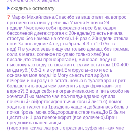
29 August 2013, Марина
сходить к остеопату
?
Мария Михайловна,Спасибо за ваш ответ на вопрос
про пиелоэктазию у ребенка.У меня Б.почти 24
недели.Чувствую себя прекрасно и все благодаря
бессолевой диете:строгая с 20недель(то есть начала
строгую без намека на отеки).1-й раз с 20недели отекли
ноги.За последние 4 нед. набрала 4,3 кг(1,075кг в
нед).Я в ужасе,ведь пищу ем только домаш. без грамма
соли,в магаз. соленое покупаю только хлеб(вы
писали,что этим пренебрегаем), минерал. воду не
пью,покупаю воду со скважин с сухим остатком 100-400
мг/дм куб.( 0,5-1 л в сутки).Ем фрукты–это и есть
основная моя вода.Но!Могу съесть пол арбуза
вечером-и ни разу не встать ночью в туалет(врач г-рит
больше пить воды чем заменять воду фруктами–это
верно?).В воде себя не ограничиваю,но и пить особо не
хочется.Пью вместо чая пол-палу,недавно купила
почечный чай(ортосифон тычинковый листья)-помог
ходить в туалет на 1раз/день чаще и добавилась боль в
почке.Кровь, моча общ.хорошие,стерильна.До Б.были
циститы и 1 раз пиелонефрит (все долечено).Врач
предложила капельницы
(тивортин,ксилат,латрен,тетраспан, эуфелин –как мне