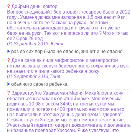
?
Добрый день, доктор!
Вопрос следующий : бер вторая , кесарево было в 2012
году . Умменя дочка миниатюрная в 1,5 она весит 9 кг
но я очень часто ее таскаю на руках , все таки
обстоятельна вынуждают да и я скучаю и то ную не
беря ее на руки. Так вот не опасно ли это ? Что я тягаю
ее? Срок 29 нед
01 September 2013, Юлия
раз до сих пор было не опасно, значит и не опасно
?
Дома сама вылила мефипристон и мезапростон
потом вызвала скорую беременность сохранилась муж
не знает что я пила какого ребенка я рожу
01 September 2013,Таня
обычного своего ребенка.
?
Здравствуйте Уважаемая Мария Михайловна,хочу
обратиться к вам как к опытной маме. Моя доченька
родилась 10.08 с весом 3450, на третьи сутки мы
пожелтели и потеряли 400 грамм, но несмотря на это
нас выписали в этот же день с диагнозом \"здорова\".
Сейчас спустя 3 недели мы еще немного желтенькие.
Участковый педиатр говорит докармливать и допаивать
и назначила препарат Урсосан. Я же чувствую, что