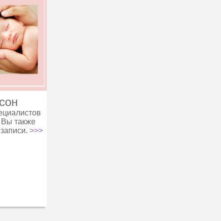
сон
ециалистов
 Вы также
 записи.
>>>